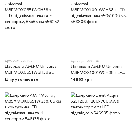
Артикул: 556252
Артикул: 563806
Дзеркало AM.PM Universal
Дзеркало AM.PM Universal
M8FMOX0651WGH38 з
M8FMOX1001WGH38 з LED-
LED-підсвічуванням та ІЧ-
підсвічуванням 550х1000 мм
Ціну уточнюйте
14 592 грн
сенсором, 65х65 см