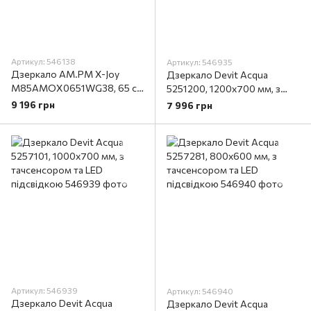
Артикул: 546138
Артикул: 546935
Дзеркало AM.PM X-Joy
Дзеркало Devit Acqua
M85AMOX0651WG38, 65 см
5251200, 1200x700 мм, з
з контурним LED-
тачсенсором та LED
9 196 грн
7 996 грн
підсвічуванням та ІЧ-
підсвідкою
сенсором
Артикул: 546939
Артикул: 546940
Дзеркало Devit Acqua
Дзеркало Devit Acqua