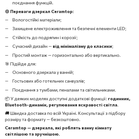
поєднання функцій.
🟢
Переваги дзеркал Ceramtop:
Вологостійкі матеріали;
Захищене електроживлення та безпечні елементи LED;
Стійкість до подряпин і корозії;
Сучасний дизайн —
від мінімалізму до класики
;
Простий монтаж — горизонтально або вертикально.
🎯 Підійде для:
Основного дзеркала у ванній;
Гостьових або готельних санвузлів;
Поєднання з тумбами, пеналами та світильниками.
📦 У деяких моделях доступні додаткові функції:
годинник,
Bluetooth-динамік, регулювання яскравості світла
.
🚚 Швидка доставка по всій Україні. Консультації з підбору
розміру та формату — безкоштовно.
Ceramtop — дзеркала, які роблять ванну кімнату
світлішою та зручнішою.