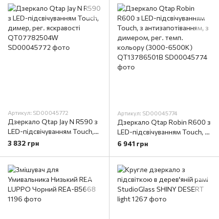
Артикул: SD00045772
Артикул: SD00045774
Дзеркало Qtap Jay N R590 з
Дзеркало Qtap Robin R600 з
LED-підсвічуванням Touch,
LED-підсвічуванням Touch, з
димер, рег. яскравості
антизапотіванням, з
3 832 грн
6 941 грн
QT07782504W
димером, рег. темп.
кольору (3000-6500K)
QT13786501B