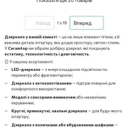
Назад
Вперед
1
з 18
Дзеркало у ванній кімнаті
— це не лише елемент гігієни, а й
важлива деталь інтер'єру, яка додає простору, світла і стилю.
У
Ceramtop
ми зібрали добірку дзеркал, які поєднують
естетику, технологічність і довговічність
.
🪞 У нашому асортименті:
LED-дзеркала
— з енергоощадною підсвіткою по
периметру або фрагментарною;
Дзеркала з антизапотіванням
— підігрів поверхні для
комфортного використання;
Моделі з сенсорним вимикачем
або механічним
керуванням;
Круглі, прямокутні, овальні дзеркала
— для будь-якого
інтер’єру;
Дзеркала з поличками або вбудованими шафками
—