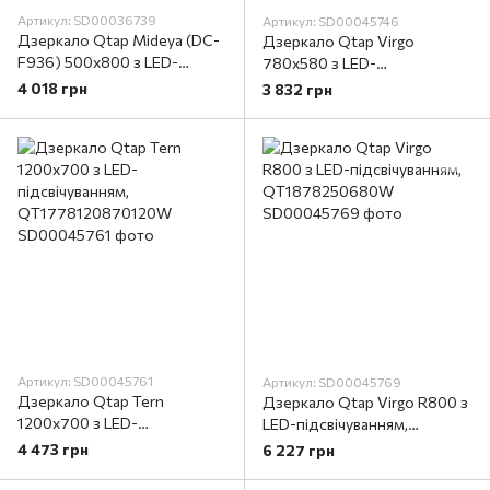
Артикул: SD00036739
Артикул: SD00045746
Дзеркало Qtap Mideya (DC-
Дзеркало Qtap Virgo
F936) 500х800 з LED-
780х580 з LED-
підсвічуванням Touch, з
підсвічуванням Touch,
4 018 грн
3 832 грн
антизапотіванням, з
димер, рег. яскравості
годинником, димером, рег.
QT18783502W
яскравості QT2078F936W
Артикул: SD00045761
Артикул: SD00045769
Дзеркало Qtap Tern
Дзеркало Qtap Virgo R800 з
1200х700 з LED-
LED-підсвічуванням,
підсвічуванням,
QT1878250680W
4 473 грн
6 227 грн
QT1778120870120W