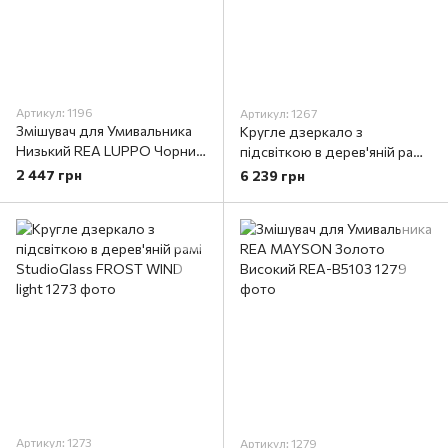
Артикул: 1196
Артикул: 1267
Змішувач для Умивальника
Кругле дзеркало з
Низький REA LUPPO Чорний
підсвіткою в дерев'яній рамі
REA-B5668
StudioGlass SHINY DESERT
2 447 грн
6 239 грн
light
Артикул: 1273
Артикул: 1279