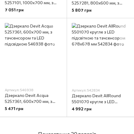
5257101, 1000х700 мм, з
5257281, 800х600 мм, з
тачсенсором та LED
тачсенсором та LED
7 051 грн
5 807 грн
підсвідкою
підсвідкою
Артикул: 546938
Артикул: 542834
Дзеркало Devit Acqua
Дзеркало Devit AllRound
5257361, 600х700 мм, з
5501070 кругле з LED
тачсенсором та LED
підсвіткою та тачсенсором
5 471 грн
4 992 грн
підсвідкою
678x678 мм
Показати ще 20 товарів