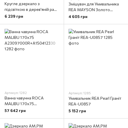
Кругле дзеркало з
Змішувач для Умивальника
підсвіткою в дерев'яній рамі
REA MAYSON Золото
StudioGlass FROST WIND
Високий REA-B5103
6 239 грн
4 605 грн
light
Артикул: 1282
Артикул: 1285
Ванна чавунна ROCA
Умивальник REA Pearl Граніт
MALIBU 170x75
REA-U0857
A23097000R+A150412330
57 642 грн
5 152 грн