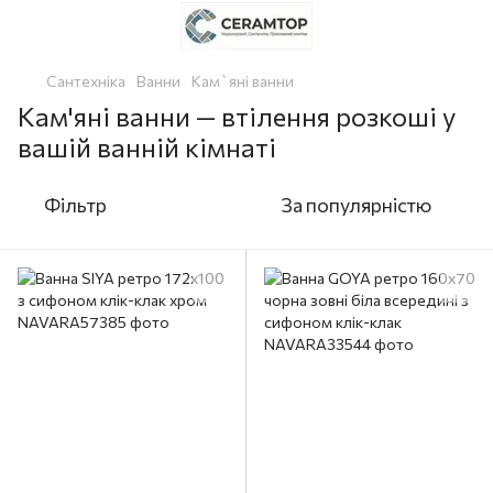
Сантехніка
Ванни
Кам`яні ванни
Кам'яні ванни — втілення розкоші у
вашій ванній кімнаті
Фільтр
За популярністю