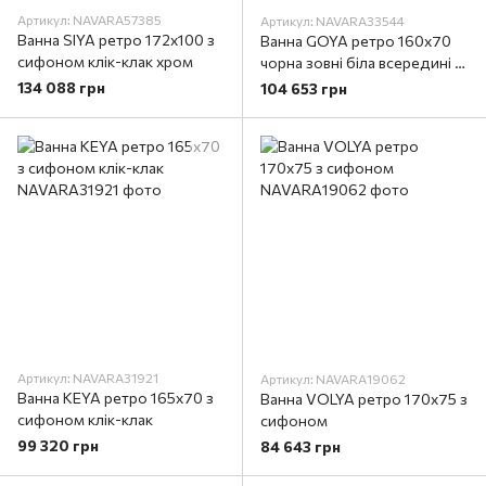
Артикул: NAVARA57385
Артикул: NAVARA33544
Ванна SIYA ретро 172х100 з
Ванна GOYA ретро 160х70
сифоном клік-клак хром
чорна зовні біла всередині з
сифоном клік-клак
134 088 грн
104 653 грн
Артикул: NAVARA31921
Артикул: NAVARA19062
Ванна KEYA ретро 165х70 з
Ванна VOLYA ретро 170х75 з
сифоном клік-клак
сифоном
99 320 грн
84 643 грн