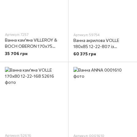
Артикул: 7257
Артикул: 59754
Ванна кам'яна VILLEROY &
Ванна акрилова VOLLE
BOCH OBERON 170x75
180x85 12-22-807 із
UBQ170OBE2V-01 з ніжками
сифоном
35 706 грн
60 375 грн
Артикул: 52616
Артикул: 0001610