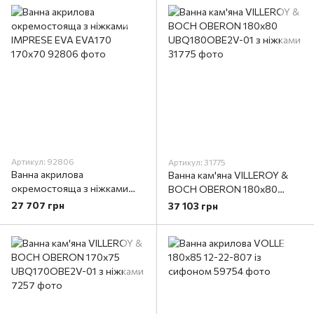
Артикул: 92806
Артикул: 31775
Ванна акрилова
Ванна кам'яна VILLEROY &
окремостояща з ніжками
BOCH OBERON 180x80
IMPRESE EVA EVA170
UBQ180OBE2V-01 з ніжками
27 707 грн
37 103 грн
170x70