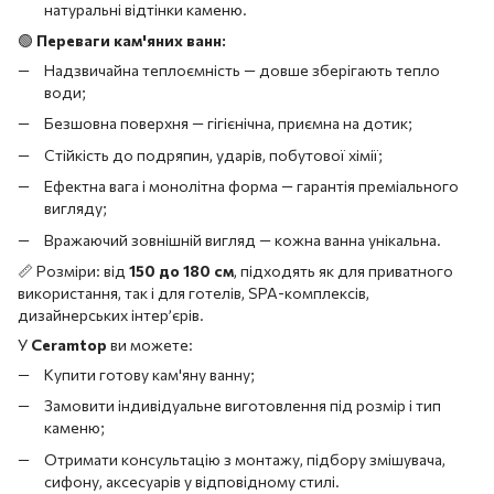
натуральні відтінки каменю.
🟢
Переваги кам'яних ванн:
Надзвичайна теплоємність — довше зберігають тепло
води;
Безшовна поверхня — гігієнічна, приємна на дотик;
Стійкість до подряпин, ударів, побутової хімії;
Ефектна вага і монолітна форма — гарантія преміального
вигляду;
Вражаючий зовнішній вигляд — кожна ванна унікальна.
📏 Розміри: від
150 до 180 см
, підходять як для приватного
використання, так і для готелів, SPA-комплексів,
дизайнерських інтер’єрів.
У
Ceramtop
ви можете:
Купити готову кам'яну ванну;
Замовити індивідуальне виготовлення під розмір і тип
каменю;
Отримати консультацію з монтажу, підбору змішувача,
сифону, аксесуарів у відповідному стилі.