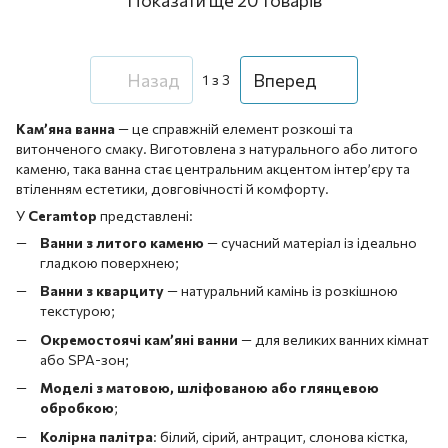
Назад
Вперед
1
з 3
Кам’яна ванна
— це справжній елемент розкоші та
витонченого смаку. Виготовлена з натурального або литого
каменю, така ванна стає центральним акцентом інтер’єру та
втіленням естетики, довговічності й комфорту.
У
Ceramtop
представлені:
Ванни з литого каменю
— сучасний матеріал із ідеально
гладкою поверхнею;
Ванни з кварциту
— натуральний камінь із розкішною
текстурою;
Окремостоячі кам’яні ванни
— для великих ванних кімнат
або SPA-зон;
Моделі з матовою, шліфованою або глянцевою
обробкою
;
Колірна палітра
: білий, сірий, антрацит, слонова кістка,