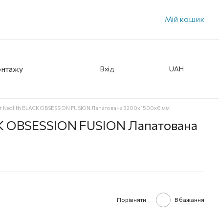
Мій кошик
онтажу
Вхід
UAH
т Neolith BLACK OBSESSION FUSION Лапатована 3200x1500x6 мм
CK OBSESSION FUSION Лапатована
Порівняти
В бажання