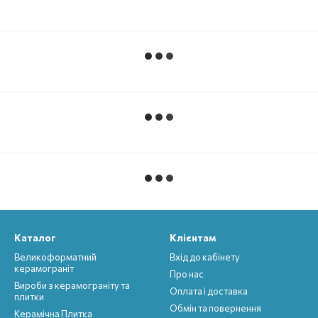
Каталог
Клієнтам
Великоформатний
Вхід до кабінету
керамограніт
Про нас
Вироби з керамограніту та
Оплата і доставка
плитки
Обмін та повернення
Керамічна Плитка