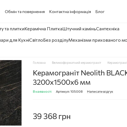
а
Обмін та повернення
Контактна інформація
Блог
у та плитки
Керамічна Плитка
Штучний камінь
Сантехніка
ари для Кухні
Світло
Без розділу
Механізми прихованого м
Головна
Великоформатний керамограніт
Керамограні
Керамограніт Neolith BLA
3200x1500x6 мм
В наявності
Артикул: 105008
Написати відгук
39 368 грн