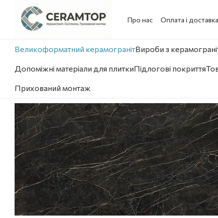
Перейти до основного контенту
Про нас
Оплата і доставк
Великоформатний керамограніт
Вироби з керамограніт
Допоміжні матеріали для плитки
Підлогові покриття
Тов
Прихований монтаж