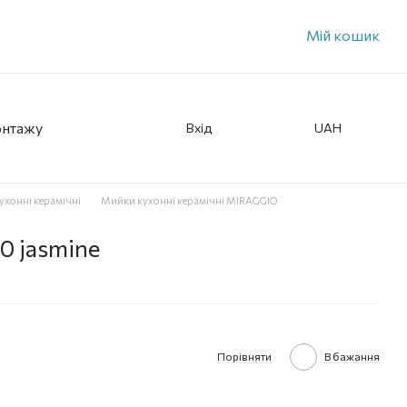
Мій кошик
онтажу
Вхід
UAH
ухонні керамічні
Мийки кухонні керамічні MIRAGGIO
 jasmine
Порівняти
В бажання