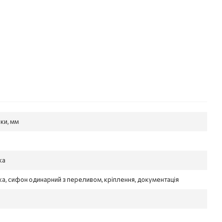
ки, мм
ка
а, сифон одинарний з переливом, кріплення, документація