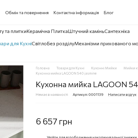
а
Обмін та повернення
Контактна інформація
Блог
у та плитки
Керамічна Плитка
Штучний камінь
Сантехніка
ари для Кухні
Світло
Без розділу
Механізми прихованого м
Головна
Товари для Кухні
Кухонні Мийки
Мийки к
Кухонна мийка LAGOON 540 jasmine
Кухонна мийка LAGOON 540
Немає в наявності
Артикул: 0001139
Написати відгук
6 657 грн
Увійти
для відображення накопичувальної знижки
%