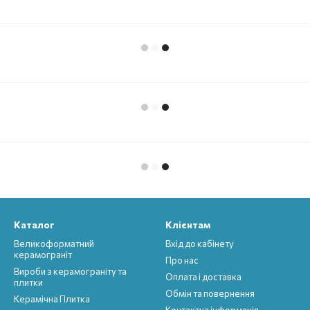
Каталог
Клієнтам
Великоформатний
Вхід до кабінету
керамограніт
Про нас
Вироби з керамограніту та
Оплата і доставка
плитки
Обмін та повернення
Керамічна Плитка