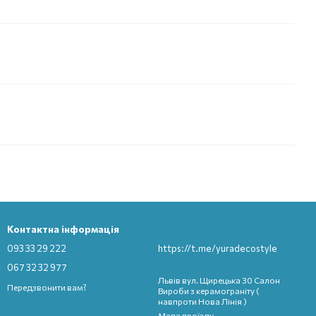
Контактна інформація
093 33 29 222
https://t.me/yuradecostyle
067 32 32 977
Львів вул. Щирецька 30 Салон
Передзвонити вам?
Вироби з керамограніту (
навпроти Нова Лінія )
Мапа проїзду