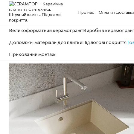
Перейти до основного контенту
Про нас
Оплата і доставк
Великоформатний керамограніт
Вироби з керамограніт
Допоміжні матеріали для плитки
Підлогові покриття
Тов
Прихований монтаж