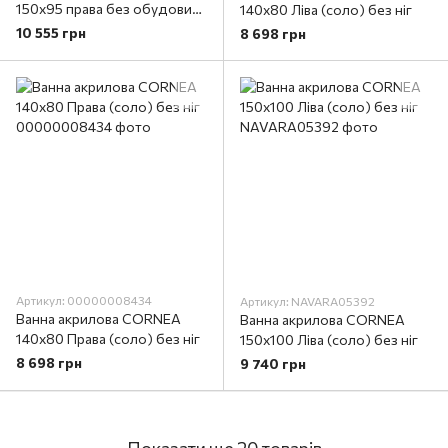
150х95 права без обудови
140х80 Ліва (соло) без ніг
(соло) з отворами під ручки
10 555 грн
8 698 грн
/ без ручок
Артикул: 00000008434
Артикул: NAVARA05392
Ванна акрилова CORNEA
Ванна акрилова CORNEA
140х80 Права (соло) без ніг
150х100 Ліва (соло) без ніг
8 698 грн
9 740 грн
Показати ще 20 товарів