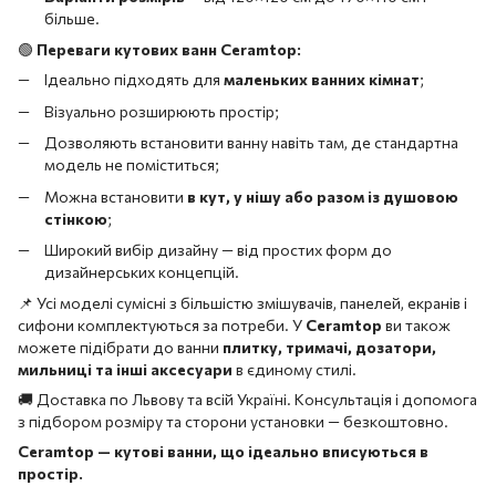
більше.
🟢
Переваги кутових ванн Ceramtop:
Ідеально підходять для
маленьких ванних кімнат
;
Візуально розширюють простір;
Дозволяють встановити ванну навіть там, де стандартна
модель не поміститься;
Можна встановити
в кут, у нішу або разом із душовою
стінкою
;
Широкий вибір дизайну — від простих форм до
дизайнерських концепцій.
📌 Усі моделі сумісні з більшістю змішувачів, панелей, екранів і
сифони комплектуються за потреби. У
Ceramtop
ви також
можете підібрати до ванни
плитку, тримачі, дозатори,
мильниці та інші аксесуари
в єдиному стилі.
🚚 Доставка по Львову та всій Україні. Консультація і допомога
з підбором розміру та сторони установки — безкоштовно.
Ceramtop — кутові ванни, що ідеально вписуються в
простір.