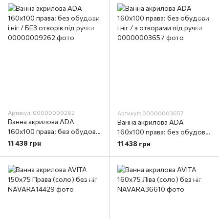
Артикул: 00000009262
Артикул: 00000003657
Ванна акрилова ADA
Ванна акрилова ADA
160х100 права: без обудови
160х100 права: без обудови
і ніг / БЕЗ отворів під ручки
і ніг / з отворами під ручки
11 438 грн
11 438 грн