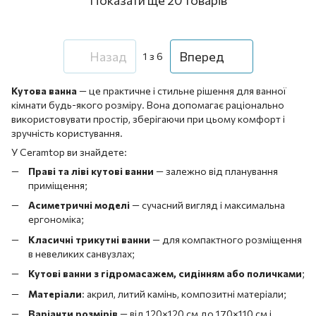
Назад
Вперед
1
з 6
Кутова ванна
— це практичне і стильне рішення для ванної
кімнати будь-якого розміру. Вона допомагає раціонально
використовувати простір, зберігаючи при цьому комфорт і
зручність користування.
У Ceramtop ви знайдете:
Праві та ліві кутові ванни
— залежно від планування
приміщення;
Асиметричні моделі
— сучасний вигляд і максимальна
ергономіка;
Класичні трикутні ванни
— для компактного розміщення
в невеликих санвузлах;
Кутові ванни з гідромасажем, сидінням або поличками
;
Матеріали
: акрил, литий камінь, композитні матеріали;
Варіанти розмірів
— від 120×120 см до 170×110 см і