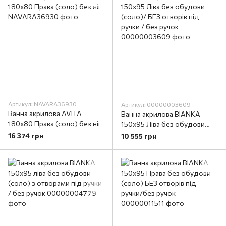
Артикул: NAVARA36930
Артикул: 00000003609
Ванна акрилова AVITA
Ванна акрилова BIANKA
180х80 Права (соло) без ніг
150х95 Ліва без обудови
(соло)/ БЕЗ отворів під
16 374 грн
10 555 грн
ручки / без ручок