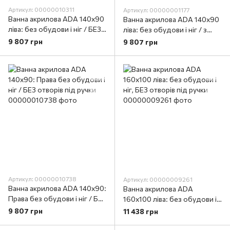
Артикул: 00000010311
Артикул: 00000001177
Ванна акрилова ADA 140х90
Ванна акрилова ADA 140х90
ліва: без обудови і ніг / БЕЗ
ліва: без обудови і ніг / з
отворів під ручки
отворами під ручки
9 807 грн
9 807 грн
Артикул: 00000010738
Артикул: 00000009261
Ванна акрилова ADA 140х90:
Ванна акрилова ADA
Права без обудови і ніг / БЕЗ
160х100 ліва: без обудови і
отворів під ручки
ніг, БЕЗ отворів під ручки
9 807 грн
11 438 грн