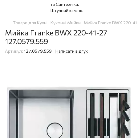
Товари для Кухні
Кухонні Мийки
Мийка Franke BWX 220-41
Мийка Franke BWX 220-41-27
127.0579.559
Артикул:
127.0579.559
Написати відгук