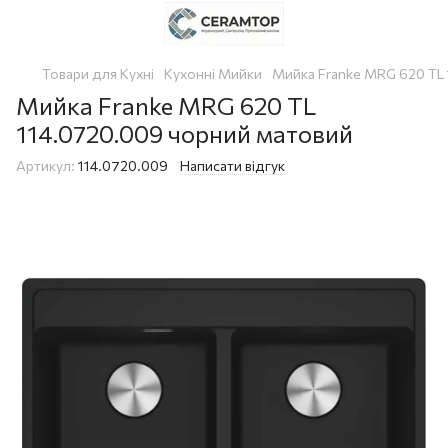
Товари для Кухні
Кухонні Мийки
Мийка Franke MRG 620 TL
Мийка Franke MRG 620 TL
114.0720.009 чорний матовий
Артикул:
114.0720.009
Написати відгук