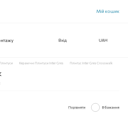
Мій кошик
онтажу
Вхід
UAH
Плінтуси
Керамічні Плінтуси Inter Gres
Плінтус Inter Gres Crosswalk
k
к
Порівняти
В бажання