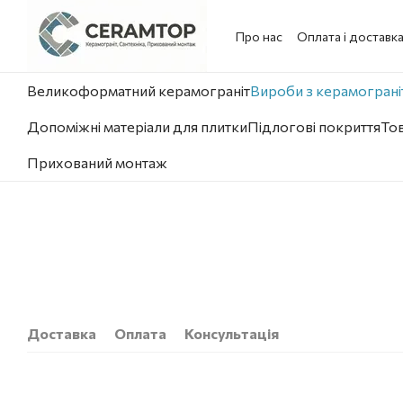
Перейти до основного контенту
Про нас
Оплата і доставк
Великоформатний керамограніт
Вироби з керамограніт
Допоміжні матеріали для плитки
Підлогові покриття
Тов
Прихований монтаж
Доставка
Оплата
Консультація