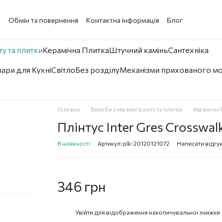
а
Обмін та повернення
Контактна інформація
Блог
у та плитки
Керамічна Плитка
Штучний камінь
Сантехніка
ари для Кухні
Світло
Без розділу
Механізми прихованого м
Головна
Вироби з керамограніту та плитки
Керамічні 
Плінтус Inter Gres Crosswal
В наявності
Артикул: plk-20120121072
Написати відгу
346 грн
Увійти
для відображення накопичувальної знижки
%