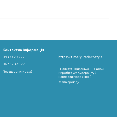
Контактна інформація
093 33 29 222
https://t.me/yuradecostyle
067 32 32 977
Львів вул. Щирецька 30 Салон
Передзвонити вам?
Вироби з керамограніту (
навпроти Нова Лінія )
Мапа проїзду