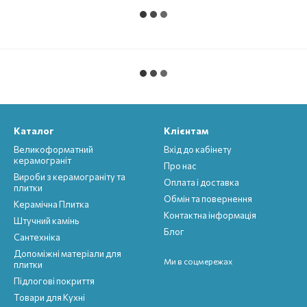
Каталог
Клієнтам
Великоформатний
Вхід до кабінету
керамограніт
Про нас
Вироби з керамограніту та
Оплата і доставка
плитки
Обмін та повернення
Керамічна Плитка
Контактна інформація
Штучний камінь
Блог
Сантехніка
Допоміжні матеріали для
Ми в соцмережах
плитки
Підлогові покриття
Товари для Кухні