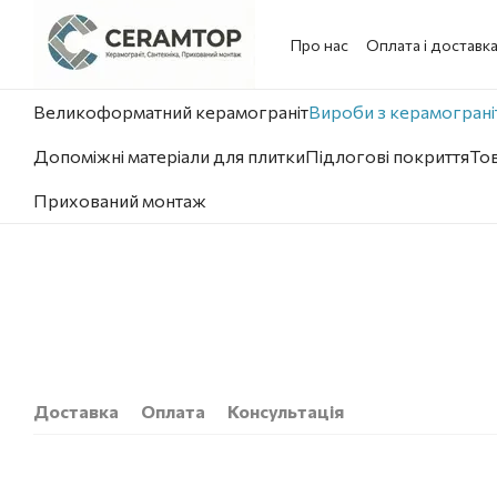
Перейти до основного контенту
Про нас
Оплата і доставк
Великоформатний керамограніт
Вироби з керамограніт
Допоміжні матеріали для плитки
Підлогові покриття
Тов
Прихований монтаж
Доставка
Оплата
Консультація