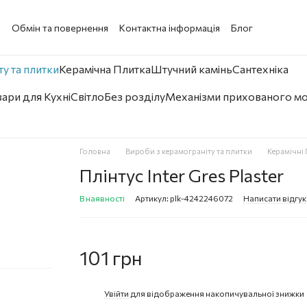
а
Обмін та повернення
Контактна інформація
Блог
у та плитки
Керамічна Плитка
Штучний камінь
Сантехніка
ари для Кухні
Світло
Без розділу
Механізми прихованого м
Головна
Вироби з керамограніту та плитки
Керамічні 
Плінтус Inter Gres Plaster
В наявності
Артикул: plk-4242246072
Написати відгук
101 грн
Увійти
для відображення накопичувальної знижки
%