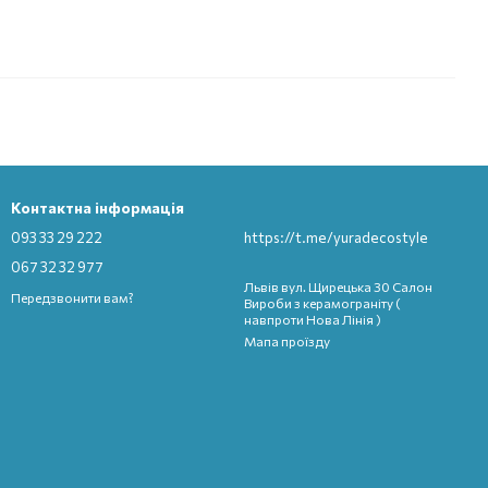
Контактна інформація
093 33 29 222
https://t.me/yuradecostyle
067 32 32 977
Львів вул. Щирецька 30 Салон
Передзвонити вам?
Вироби з керамограніту (
навпроти Нова Лінія )
Мапа проїзду