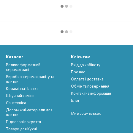
Каталог
Клієнтам
Великоформатний
Вхід до кабінету
керамограніт
Про нас
Вироби з керамограніту та
Оплата і доставка
плитки
Обмін та повернення
Керамічна Плитка
Контактна інформація
Штучний камінь
Блог
Сантехніка
Допоміжні матеріали для
Ми в соцмережах
плитки
Підлогові покриття
Товари для Кухні