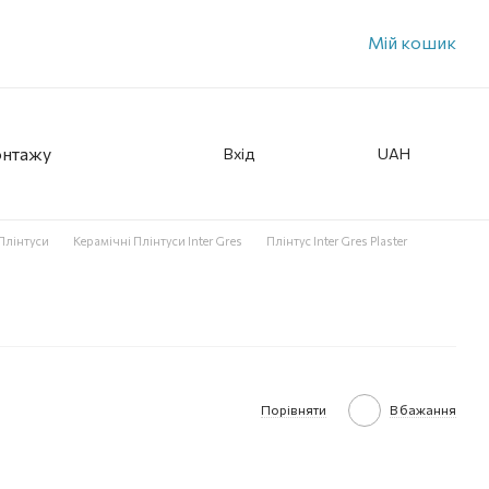
Мій кошик
онтажу
Вхід
UAH
Плінтуси
Керамічні Плінтуси Inter Gres
Плінтус Inter Gres Plaster
Порівняти
В бажання