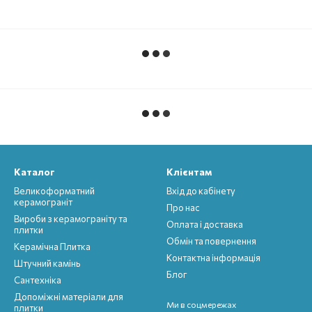
Каталог
Клієнтам
Великоформатний
Вхід до кабінету
керамограніт
Про нас
Вироби з керамограніту та
Оплата і доставка
плитки
Обмін та повернення
Керамічна Плитка
Контактна інформація
Штучний камінь
Блог
Сантехніка
Допоміжні матеріали для
Ми в соцмережах
плитки