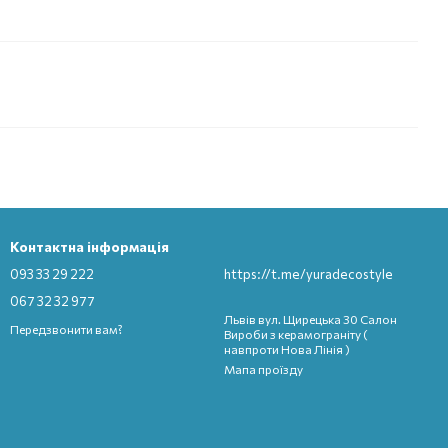
Контактна інформація
093 33 29 222
https://t.me/yuradecostyle
067 32 32 977
Львів вул. Щирецька 30 Салон
Передзвонити вам?
Вироби з керамограніту (
навпроти Нова Лінія )
Мапа проїзду