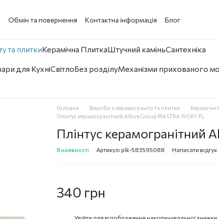
а
Обмін та повернення
Контактна інформація
Блог
у та плитки
Керамічна Плитка
Штучний камінь
Сантехніка
ари для Кухні
Світло
Без розділу
Механізми прихованого м
Головна
Вироби з керамограніту та плитки
Керамічні 
Плінтус керамогранітний Allore Group PIASTRA IVORY FL
Плінтус керамогранітний A
В наявності
Артикул: plk-583595088
Написати відгук
340 грн
Увійти
для відображення накопичувальної знижки
%