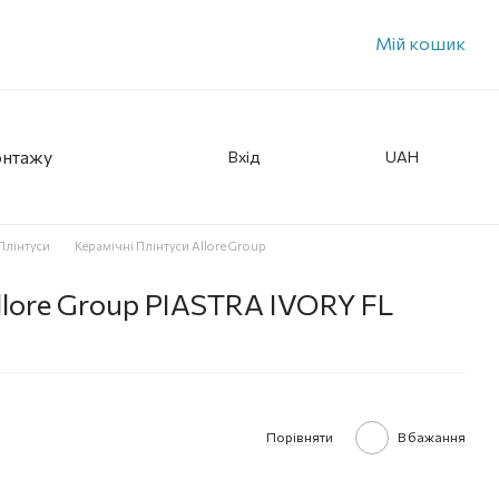
Мій кошик
онтажу
Вхід
UAH
Плінтуси
Керамічні Плінтуси Allore Group
llore Group PIASTRA IVORY FL
Порівняти
В бажання