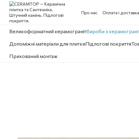
Перейти до основного контенту
Про нас
Оплата і доставк
Великоформатний керамограніт
Вироби з керамограніт
Допоміжні матеріали для плитки
Підлогові покриття
Тов
Прихований монтаж