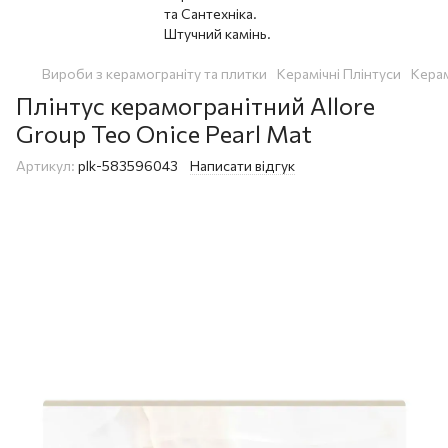
Вироби з керамограніту та плитки
Керамічні Плінтуси
Керам
Плінтус керамогранітний Allore
Group Teo Onice Pearl Mat
Артикул:
plk-583596043
Написати відгук