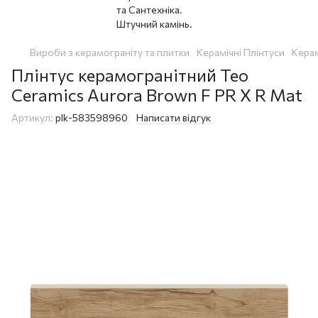
Вироби з керамограніту та плитки
Керамічні Плінтуси
Керам
Плінтус керамогранітний Teo
Ceramics Aurora Brown F PR X R Mat
Артикул:
plk-583598960
Написати відгук