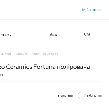
Мій кошик
онтажу
Вхід
UAH
Плінтуси
Керамічні Плінтуси Teo Ceramics
o Ceramics Fortuna полірована
ук
Порівняти
В бажання