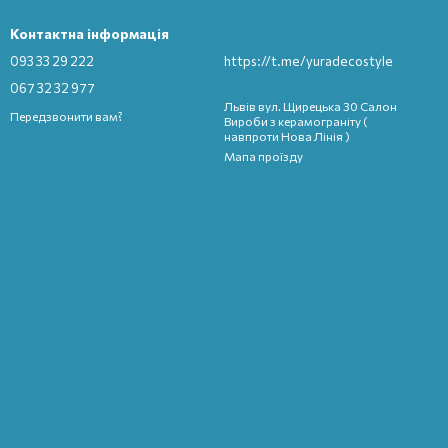
Контактна інформація
093 33 29 222
https://t.me/yuradecostyle
067 32 32 977
Львів вул. Щирецька 30 Салон
Передзвонити вам?
Вироби з керамограніту (
навпроти Нова Лінія )
Мапа проїзду