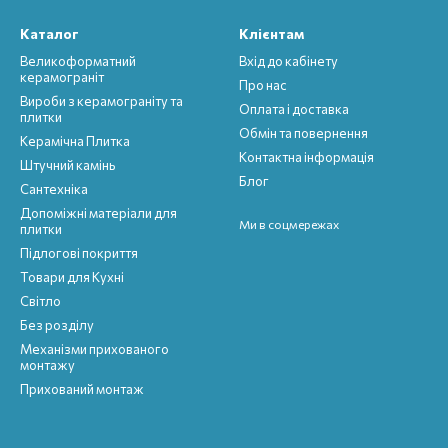
Каталог
Клієнтам
Великоформатний
Вхід до кабінету
керамограніт
Про нас
Вироби з керамограніту та
Оплата і доставка
плитки
Обмін та повернення
Керамічна Плитка
Контактна інформація
Штучний камінь
Блог
Сантехніка
Допоміжні матеріали для
Ми в соцмережах
плитки
Підлогові покриття
Товари для Кухні
Світло
Без розділу
Механізми прихованого
монтажу
Прихований монтаж