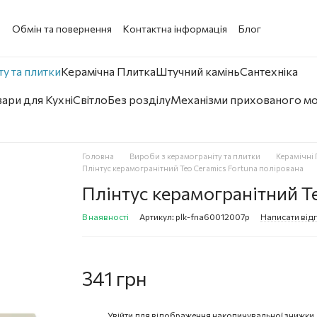
а
Обмін та повернення
Контактна інформація
Блог
у та плитки
Керамічна Плитка
Штучний камінь
Сантехніка
ари для Кухні
Світло
Без розділу
Механізми прихованого м
Головна
Вироби з керамограніту та плитки
Керамічні 
Плінтус керамогранітний Teo Ceramics Fortuna полірована
Плінтус керамогранітний Te
В наявності
Артикул: plk-fna60012007p
Написати відг
341 грн
Увійти
для відображення накопичувальної знижки
%