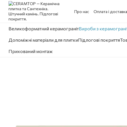
Перейти до основного контенту
Про нас
Оплата і доставк
Великоформатний керамограніт
Вироби з керамограніт
Допоміжні матеріали для плитки
Підлогові покриття
Тов
Прихований монтаж