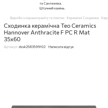
Вироби з керамограніту та плитки
Керамічні Сходинки
Кер
Сходинка керамічна Teo Ceramics
Hannover Anthracite F PC R Mat
35x60
Артикул:
dssk2583599102
Написати відгук