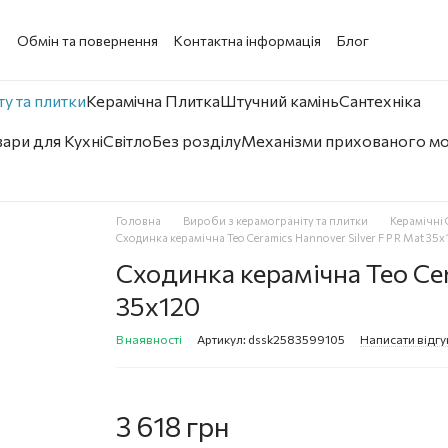
а
Обмін та повернення
Контактна інформація
Блог
у та плитки
Керамічна Плитка
Штучний камінь
Сантехніка
ари для Кухні
Світло
Без розділу
Механізми прихованого м
Головна
Вироби з керамограніту та плитки
Керамічні
Сходинка керамічна Teo Ceramics Hannover Silver F P R Mat 35x
Сходинка керамічна Teo Cer
35x120
В наявності
Артикул: dssk2583599105
Написати відгу
3 618 грн