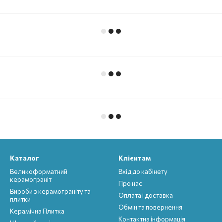
Каталог
Клієнтам
Великоформатний
Вхід до кабінету
керамограніт
Про нас
Вироби з керамограніту та
Оплата і доставка
плитки
Обмін та повернення
Керамічна Плитка
Контактна інформація