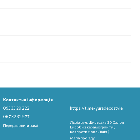
Контактна інформація
093 33 29 222
https://t.me/yuradecostyle
067 32 32 977
Львів вул. Щирецька 30 Салон
Передзвонити вам?
Вироби з керамограніту (
навпроти Нова Лінія )
Мапа проїзду