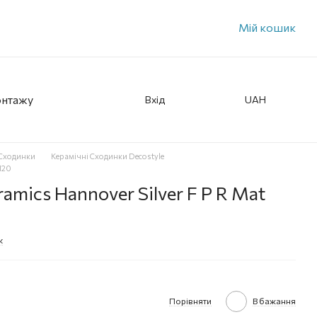
Мій кошик
онтажу
Вхід
UAH
 Сходинки
Керамічні Сходинки Decostyle
120
amics Hannover Silver F P R Mat
к
Порівняти
В бажання