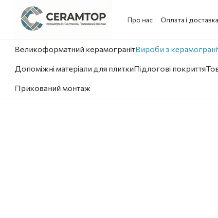
Перейти до основного контенту
Про нас
Оплата і доставк
Великоформатний керамограніт
Вироби з керамограніт
Допоміжні матеріали для плитки
Підлогові покриття
Тов
Прихований монтаж