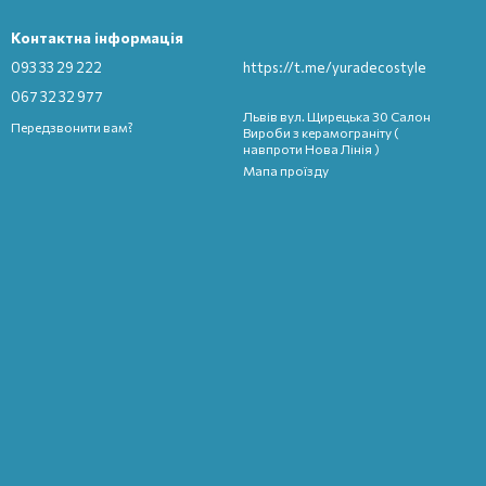
Контактна інформація
093 33 29 222
https://t.me/yuradecostyle
067 32 32 977
Львів вул. Щирецька 30 Салон
Передзвонити вам?
Вироби з керамограніту (
навпроти Нова Лінія )
Мапа проїзду