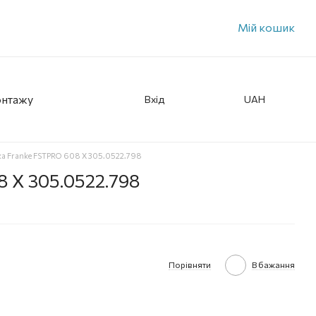
Мій кошик
онтажу
Вхід
UAH
а Franke FSTPRO 608 X 305.0522.798
 X 305.0522.798
Порівняти
В бажання