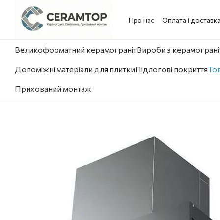
Перейти до основного контенту
Про нас
Оплата і доставк
Великоформатний керамограніт
Вироби з керамограніт
Допоміжні матеріали для плитки
Підлогові покриття
Тов
Прихований монтаж