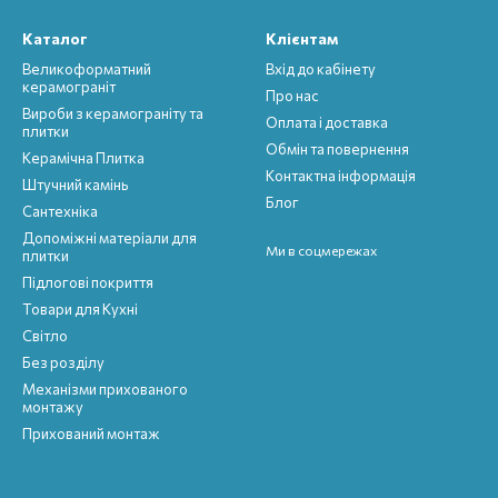
Каталог
Клієнтам
Великоформатний
Вхід до кабінету
керамограніт
Про нас
Вироби з керамограніту та
Оплата і доставка
плитки
Обмін та повернення
Керамічна Плитка
Контактна інформація
Штучний камінь
Блог
Сантехніка
Допоміжні матеріали для
Ми в соцмережах
плитки
Підлогові покриття
Товари для Кухні
Світло
Без розділу
Механізми прихованого
монтажу
Прихований монтаж