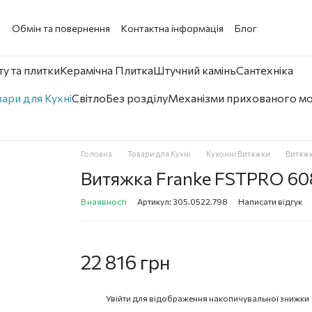
а
Обмін та повернення
Контактна інформація
Блог
у та плитки
Керамічна Плитка
Штучний камінь
Сантехніка
ари для Кухні
Світло
Без розділу
Механізми прихованого м
Головна
Товари для Кухні
Кухонні Витяжки
Витяжк
Витяжка Franke FSTPRO 608
В наявності
Артикул: 305.0522.798
Написати відгук
22 816 грн
Увійти
для відображення накопичувальної знижки
%