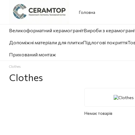
Перейти до основного контенту
Головна
Великоформатний керамограніт
Вироби з керамограніт
Допоміжні матеріали для плитки
Підлогові покриття
Тов
Прихований монтаж
Clothes
Clothes
Немає товарів