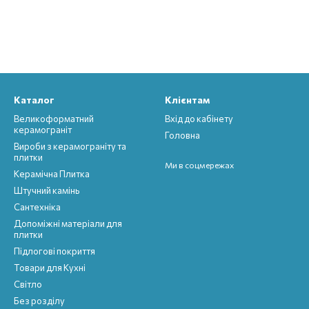
Каталог
Клієнтам
Великоформатний
Вхід до кабінету
керамограніт
Головна
Вироби з керамограніту та
плитки
Ми в соцмережах
Керамічна Плитка
Штучний камінь
Сантехніка
Допоміжні матеріали для
плитки
Підлогові покриття
Товари для Кухні
Світло
Без розділу