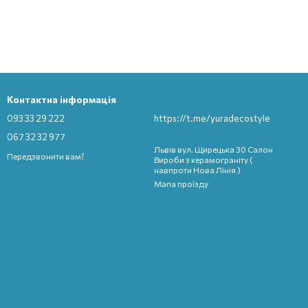
Контактна інформація
093 33 29 222
https://t.me/yuradecostyle
067 32 32 977
Львів вул. Щирецька 30 Салон
Передзвонити вам?
Вироби з керамограніту (
навпроти Нова Лінія )
Мапа проїзду