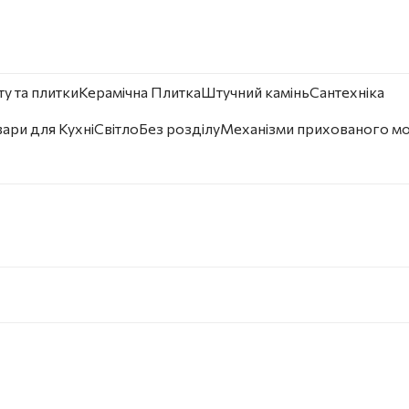
у та плитки
Керамічна Плитка
Штучний камінь
Сантехніка
ари для Кухні
Світло
Без розділу
Механізми прихованого м