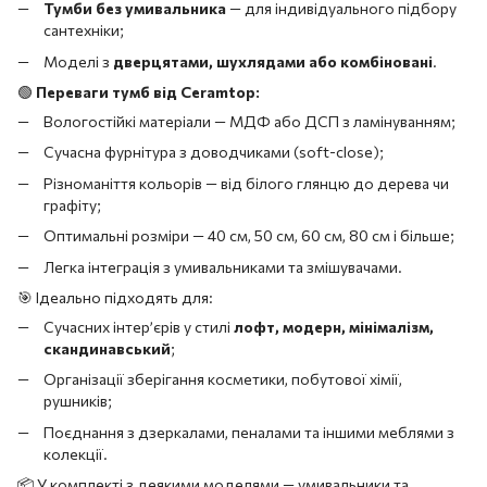
Тумби без умивальника
— для індивідуального підбору
сантехніки;
Моделі з
дверцятами, шухлядами або комбіновані
.
🟢
Переваги тумб від Ceramtop:
Вологостійкі матеріали — МДФ або ДСП з ламінуванням;
Сучасна фурнітура з доводчиками (soft-close);
Різноманіття кольорів — від білого глянцю до дерева чи
графіту;
Оптимальні розміри — 40 см, 50 см, 60 см, 80 см і більше;
Легка інтеграція з умивальниками та змішувачами.
🎯 Ідеально підходять для:
Сучасних інтер’єрів у стилі
лофт, модерн, мінімалізм,
скандинавський
;
Організації зберігання косметики, побутової хімії,
рушників;
Поєднання з дзеркалами, пеналами та іншими меблями з
колекції.
📦 У комплекті з деякими моделями — умивальники та