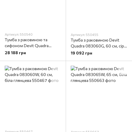
Артикул: 550540
Артикул: 550455
Тумба з раковиною та
Тумба з раковиною Devit
сифоном Devit Quadra
Quadra 083060G, 60 см, сіра
083100WB, 100 см, біла
матова
28 188 грн
19 092 грн
матова
Артикул: 550467
Артикул: 550663