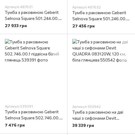
Артикул: 487631
Артикул: 487632
Тумба з раковиною Geberit
Тумба з раковиною Geberit
Selnova Square 501.244.00.1
Selnova Square 501.246.00.1
підвісна 100 см білий
підвісна 100 см горіх темний
27 933 грн
27 456 грн
Артикул: 539391
Артикул: 550542
Тумба з раковиною Geberit
Тумба з раковиною на дві
Selnova Square 502.746.00.1
чаші з сифонами Devit
підвісна білий глянець
QUADRA 083120W, 120 см,
7 476 грн
39 339 грн
біла глянцева