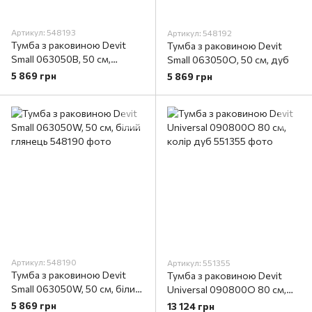
Артикул: 548193
Артикул: 548192
Тумба з раковиною Devit
Тумба з раковиною Devit
Small 063050B, 50 см,
Small 063050O, 50 см, дуб
чорний
5 869 грн
5 869 грн
Артикул: 548190
Артикул: 551355
Тумба з раковиною Devit
Тумба з раковиною Devit
Small 063050W, 50 см, білий
Universal 090800O 80 см,
глянець
колір дуб
5 869 грн
13 124 грн