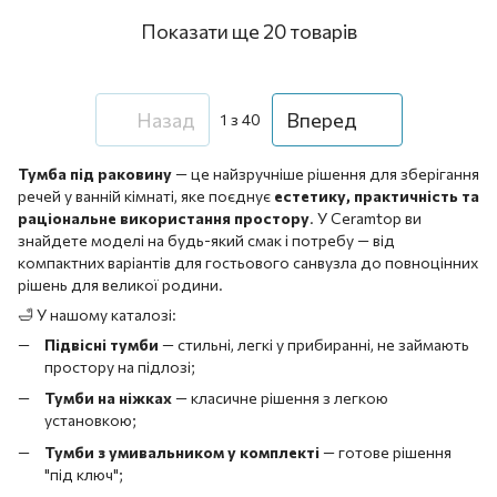
Показати ще 20 товарів
Назад
Вперед
1
з 40
Тумба під раковину
— це найзручніше рішення для зберігання
речей у ванній кімнаті, яке поєднує
естетику, практичність та
раціональне використання простору
. У Ceramtop ви
знайдете моделі на будь-який смак і потребу — від
компактних варіантів для гостьового санвузла до повноцінних
рішень для великої родини.
🛁 У нашому каталозі:
Підвісні тумби
— стильні, легкі у прибиранні, не займають
простору на підлозі;
Тумби на ніжках
— класичне рішення з легкою
установкою;
Тумби з умивальником у комплекті
— готове рішення
"під ключ";