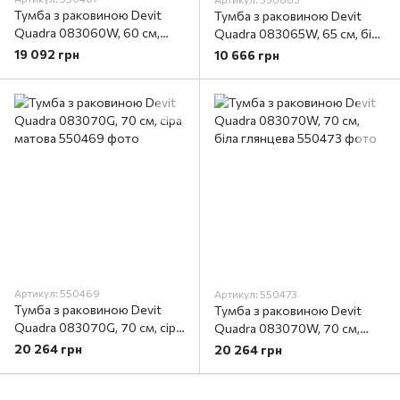
Тумба з раковиною Devit
Тумба з раковиною Devit
Quadra 083060W, 60 см,
Quadra 083065W, 65 см, біла
біла глянцева
глянцева
19 092 грн
10 666 грн
Артикул: 550469
Артикул: 550473
Тумба з раковиною Devit
Тумба з раковиною Devit
Quadra 083070G, 70 см, сіра
Quadra 083070W, 70 см,
матова
біла глянцева
20 264 грн
20 264 грн