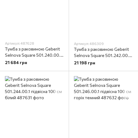
Артикул: 487628
Артикул: 486309
Тумба з раковиною Geberit
Тумба з раковиною Geberit
Selnova Square 501.240.00.1
Selnova Square 501.242.00.1
підвісна 80 см білий
підвісна 80 см горіх темний
21 684 грн
21 198 грн