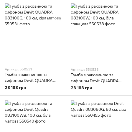
Артикул: 550531
Артикул: 550538
Тумба з раковиною та
Тумба з раковиною та
сифоном Devit QUADRA
сифоном Devit QUADRA
083100G, 100 см, сіра матова
083100W, 100 см, біла
28 188 грн
28 188 грн
глянцева