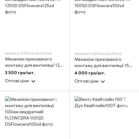
Артикул: DSFlowcera125sd
Артикул: DSFlowcera150sd
Механізм прихованого
Механізм прихованого
монтажу для вентиляції 125
монтажу для вентиляції 150
мм квадратний FLOWCERA
мм квадратний FLOWCERA
3 500 грн/шт.
4 000 грн/шт.
125SD
150SD
Оптові ціни
Оптові ціни