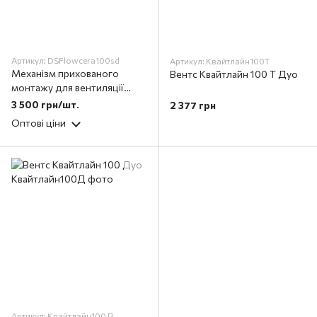
Артикул: DSFlowcera100sd
Артикул: Квайтлайн100Т
Механізм прихованого
Вентс Квайтлайн 100 Т Дуо
монтажу для вентиляції
100мм квадратний
3 500 грн/шт.
2 377 грн
FLOWCERA 100SD
Оптові ціни
Артикул: Квайтлайн100Д