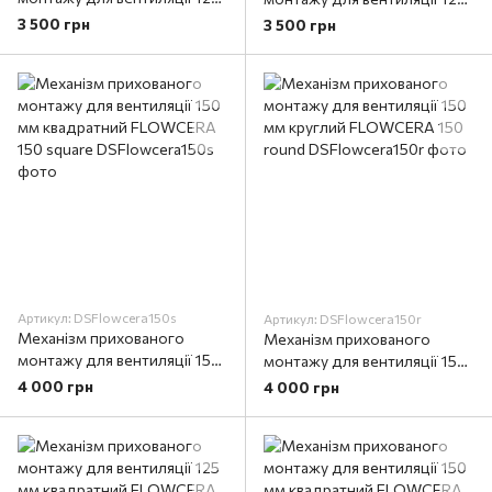
мм квадратний FLOWCERA
мм круглий FLOWCERA 125
3 500 грн
3 500 грн
125 square
round
Артикул: DSFlowcera150s
Артикул: DSFlowcera150r
Механізм прихованого
Механізм прихованого
монтажу для вентиляції 150
монтажу для вентиляції 150
мм квадратний FLOWCERA
мм круглий FLOWCERA 150
4 000 грн
4 000 грн
150 square
round