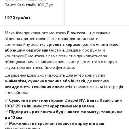
Вентс Квайтлайн 100 Дуо
1 970 грн/шт.
Механізм прихованого монтажу
Flowcera
— це сучасне
рішення для вентиляції, яке дозволяє встановити
вентиляційну решітку
врівень з керамогранітом, плиткою
або іншим оздобленням
стіни. Завдяки продуманій
конструкції, монтажна рама повністю приховується за
облицюванням, залишаючи лише чисту геометрію отвору з
акуратною вентиляційною функцією.
Це рішення ідеально підходить для інтер'єрів у стилі
мінімалізм, сучасна класика або hi-tech
, де важлива
невидимість технічних елементів
та максимальна інтеграція
з дизайном.
✅
Сумісний з вентиляторами Dospel NV, Вентс Квайтлайн
100/125 та іншими стандартними моделями
✅
Підходить для плитки будь-якого формату, товщиною
до 12 мм
✅
Можливість персоналізованого вирізу під ваш
візерунок плитки