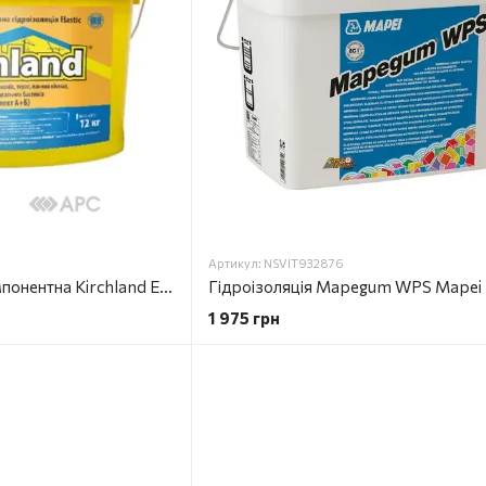
Артикул: NSVIT932876
Гідроізоляція двокомпонентна Kirchland Elasttic 12 кг
Гідроізоляція Mapegum WPS Mapei
1 975 грн