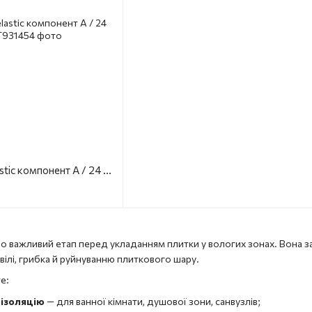
Гідроізоляція Mapelastic компонент А / 24 Mapei
о важливий етап перед укладанням плитки у вологих зонах. Вона з
вілі, грибка й руйнуванню плиткового шару.
е:
ізоляцію
— для ванної кімнати, душової зони, санвузлів;