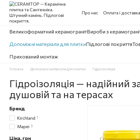
Перейти до основного контенту
Про нас
Оплата і доставк
Великоформатний керамограніт
Вироби з керамограніт
Допоміжні матеріали для плитки
Підлогові покриття
Тов
Прихований монтаж
Головна
Допоміжні матеріали для плитки
Гідроізоляція
Гідроізоляція — надійний за
душовій та на терасах
Бренд
1
Kirchland
3
Mapei
Ціна, грн