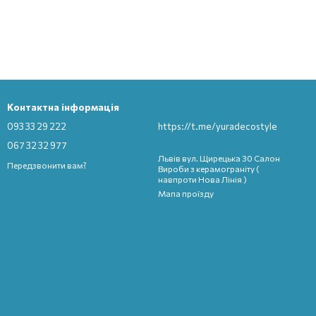
Контактна інформація
093 33 29 222
https://t.me/yuradecostyle
067 32 32 977
Львів вул. Щирецька 30 Салон
Передзвонити вам?
Вироби з керамограніту (
навпроти Нова Лінія )
Мапа проїзду