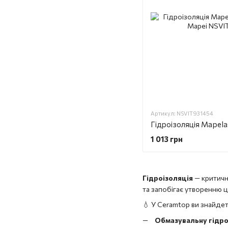
Артикул: NSVIT931454
1 013 грн
Гідроізоляція
— критичн
та запобігає утворенню ц
💧 У Ceramtop ви знайдет
Обмазувальну гідро