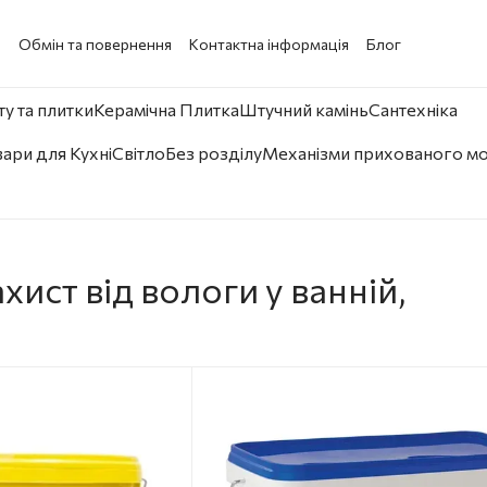
а
Обмін та повернення
Контактна інформація
Блог
у та плитки
Керамічна Плитка
Штучний камінь
Сантехніка
ари для Кухні
Світло
Без розділу
Механізми прихованого м
хист від вологи у ванній,