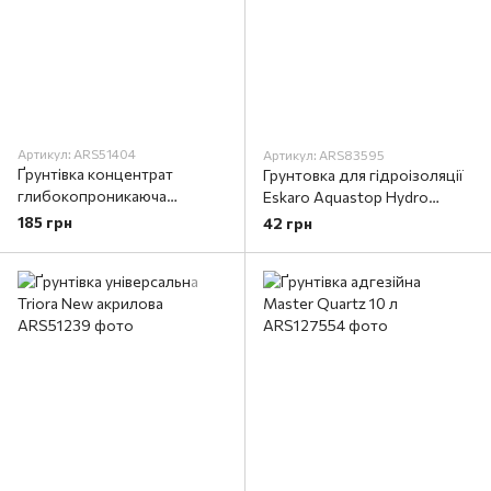
Артикул: ARS51404
Артикул: ARS83595
Ґрунтівка концентрат
Грунтовка для гідроізоляції
глибокопроникаюча
Eskaro Aquastop Hydro
Aquastop Prof
Primer
185 грн
42 грн