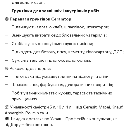
для вологих зон;
Ґрунтівки для зовнішніх і внутрішніх робіт
.
🟢
Переваги ґрунтівок Ceramtop:
Підвищують адгезію клеїв, шпаклівок, штукатурок;
Зменшують витрати оздоблювальних матеріалів;
Стабілізують основу і зменшують пиління;
Підходять для бетону, гіпсу, цементу, гіпсокартону, ДСП;
Сумісні з теплою підлогою, вологостійкі.
🎯 Рекомендовано для:
Підготовки під укладку плитки на підлогу чи стіни;
Шпаклювання, фарбування, декоративних покриттів;
Робіт у ванних кімнатах, кухнях, терасах та технічних
приміщеннях.
📦 У наявності каністри 5 л, 10 л, 1 л — від Ceresit, Mapei, Knauf,
Anserglob, Polimin та ін.
🚚 Швидка доставка по Україні. Професійна консультація з
підбору — безкоштовно.