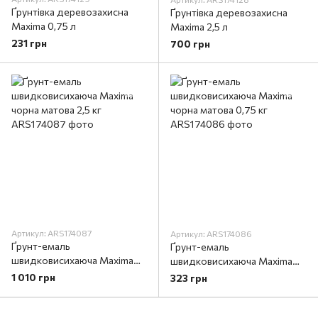
Ґрунтівка деревозахисна
Ґрунтівка деревозахисна
Maxima 0,75 л
Maxima 2,5 л
231 грн
700 грн
Артикул: ARS174087
Артикул: ARS174086
Ґрунт-емаль
Ґрунт-емаль
швидковисихаюча Maxima
швидковисихаюча Maxima
чорна матова 2,5 кг
чорна матова 0,75 кг
1 010 грн
323 грн