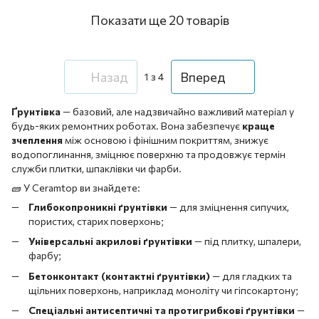
Показати ще 20 товарів
Назад
Вперед
1
з 4
Ґрунтівка
— базовий, але надзвичайно важливий матеріал у
будь-яких ремонтних роботах. Вона забезпечує
краще
зчеплення
між основою і фінішним покриттям, знижує
водопоглинання, зміцнює поверхню та продовжує термін
служби плитки, шпаклівки чи фарби.
🧱 У Ceramtop ви знайдете:
Глибокопроникні ґрунтівки
— для зміцнення сипучих,
пористих, старих поверхонь;
Універсальні акрилові ґрунтівки
— під плитку, шпалери,
фарбу;
Бетонконтакт (контактні ґрунтівки)
— для гладких та
щільних поверхонь, наприклад моноліту чи гіпсокартону;
Спеціальні антисептичні та протигрибкові ґрунтівки
—