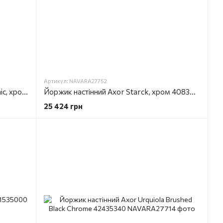
Артикул: NAVARA27752
Йоржик настінний Axor Starck Organic, хром 42735000
Йоржик настінний Axor Starck, хром 40835000
25 424 грн