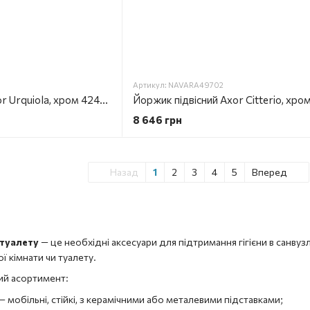
Артикул: NAVARA49702
Йоржик настінний Axor Urquiola, хром 42435000
8 646 грн
Назад
1
2
3
4
5
Вперед
 туалету
— це необхідні аксесуари для підтримання гігієни в санвузлі
ї кімнати чи туалету.
ий асортимент:
— мобільні, стійкі, з керамічними або металевими підставками;