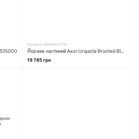
Артикул: NAVARA27714
41535000
Йоржик настінний Axor Urquiola Brushed Black Chrome 42435340
19 785 грн