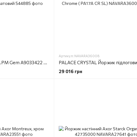
Артикул: NAVARA36008
Щітка для унітаза AM.PM Gem A9033422 з тримачем, чорний матовий
29 016 грн