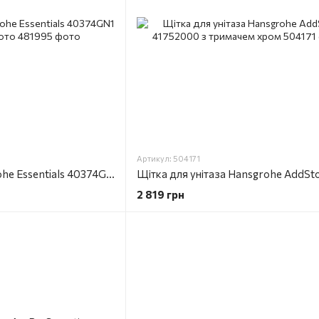
Артикул: 504171
Щітка для унітаза Grohe Essentials 40374GN1 брашоване золото
2 819 грн