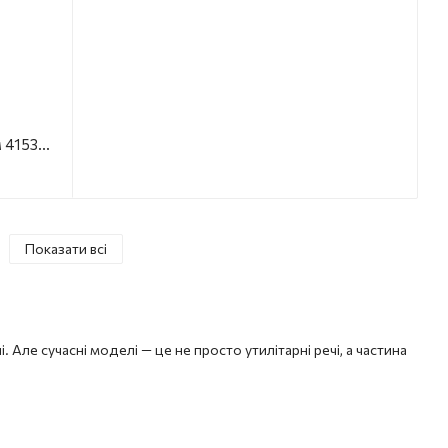
Йоржик підвісний Axor Citterio, хром 41535000
Показати всі
. Але сучасні моделі — це не просто утилітарні речі, а частина