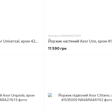
Артикул: NAVARA27680
Йоржик настінний Axor Universal, хром 42835000
Йоржик настінний Axor Uno, хром 
11 590 грн