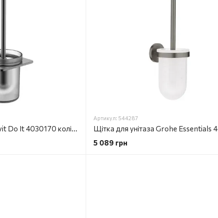
Артикул: 544287
Щітка для унітазу Devit Do It 4030170 колір brushed gun metal
5 089 грн