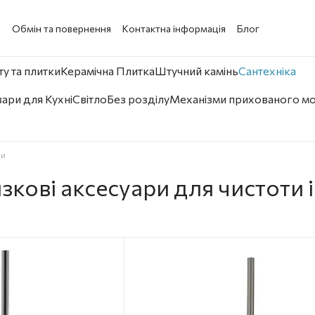
а
Обмін та повернення
Контактна інформація
Блог
у та плитки
Керамічна Плитка
Штучний камінь
Сантехніка
ари для Кухні
Світло
Без розділу
Механізми прихованого м
ки
зкові аксесуари для чистоти і