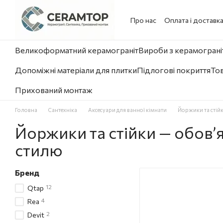
Перейти до основного контенту
Про нас
Оплата і доставк
Великоформатний керамограніт
Вироби з керамограніт
Допоміжні матеріали для плитки
Підлогові покриття
Тов
Прихований монтаж
Головна
Сантехніка
Аксесуари для ванної кімнати
Йоржики та стій
Йоржики та стійки — обов’я
стилю
Бренд
12
Qtap
4
Rea
2
Devit