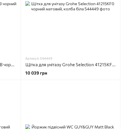
Артикул: 544449
Щітка для унітазу Devit UP 7060120B чорний матовий
Щітка для унітазу Grohe Selection 41215KF0 чорний матовий, колба біла
10 039 грн