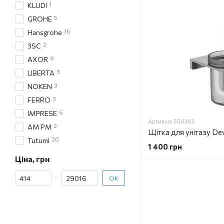
1
KLUDI
5
GROHE
16
Hansgrohe
2
3SC
9
AXOR
3
LIBERTA
3
NOKEN
3
FERRO
6
IMPRESE
Артикул: 550383
2
AM PM
20
Tutumi
1 400 грн
Ціна, грн
Від Ціна, грн
До Ціна, грн
ОК