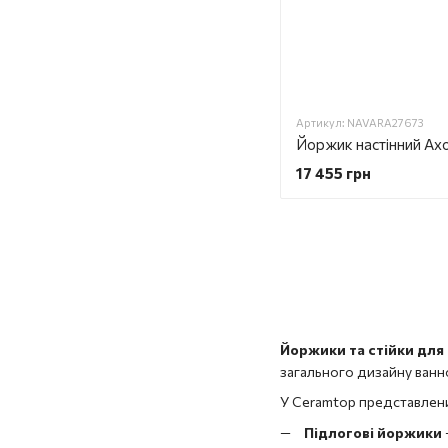
Артикул: NAVARA27673
17 455 грн
Йоржики та стійки для
загального дизайну ванно
У Ceramtop представлен
Підлогові йоржики