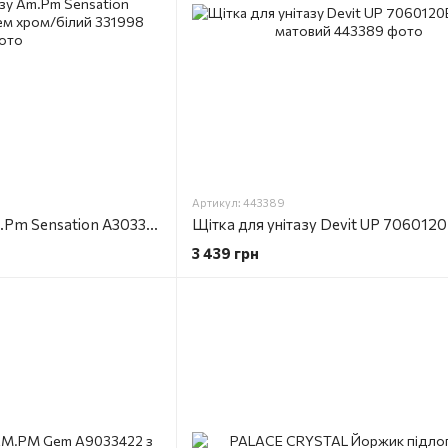
Артикул: 443389
Щітка для унітазу Am.Pm Sensation A3033300 з тримачем хром/білий
3 439 грн