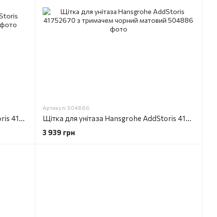
Артикул: 504886
Щітка для унітаза Hansgrohe AddStoris 41752000 з тримачем хром
Щітка для унітаза Hansgrohe AddStoris 41752670 з тримачем чорний матовий
3 939 грн