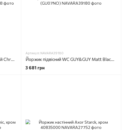
Артикул: NAVARA39180
PALACE CRYSTAL Йоржик підлоговий Chrome ( PA17A CR SL)
Йоржик підвісний WC GUY&GUY Matt Black (GU07NO)
3 681 грн