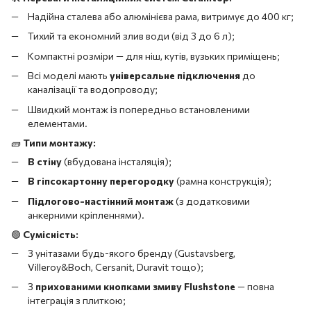
Надійна сталева або алюмінієва рама, витримує до 400 кг;
Тихий та економний злив води (від 3 до 6 л);
Компактні розміри — для ніш, кутів, вузьких приміщень;
Всі моделі мають
універсальне підключення
до
каналізації та водопроводу;
Швидкий монтаж із попередньо встановленими
елементами.
🧱
Типи монтажу:
В стіну
(вбудована інсталяція);
В гіпсокартонну перегородку
(рамна конструкція);
Підлогово-настінний монтаж
(з додатковими
анкерними кріпленнями).
🟢
Сумісність:
З унітазами будь-якого бренду (Gustavsberg,
Villeroy&Boch, Cersanit, Duravit тощо);
З
прихованими кнопками змиву Flushstone
— повна
інтеграція з плиткою;