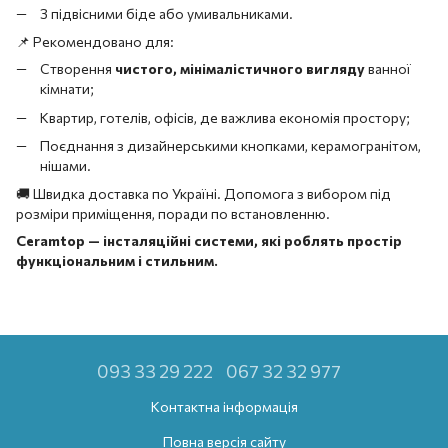
З підвісними біде або умивальниками.
📌 Рекомендовано для:
Створення
чистого, мінімалістичного вигляду
ванної
кімнати;
Квартир, готелів, офісів, де важлива економія простору;
Поєднання з дизайнерськими кнопками, керамогранітом,
нішами.
🚚 Швидка доставка по Україні. Допомога з вибором під
розміри приміщення, поради по встановленню.
Ceramtop — інсталяційні системи, які роблять простір
функціональним і стильним.
093 33 29 222
067 32 32 977
Контактна інформація
Повна версія сайту