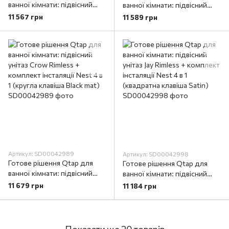
ванної кімнати: підвісний
ванної кімнати: підвісний
унітаз Crow Rimless +
унітаз Crow Rimless +
11 567 грн
11 589 грн
комплект інсталяції Nest 4 в
комплект інсталяції Nest 4 в
1 (кругла клавіша Satin)
1 (кругла клавіша Chrome)
Артикул: SD00042989
Артикул: SD00042998
Готове рішення Qtap для
Готове рішення Qtap для
ванної кімнати: підвісний
ванної кімнати: підвісний
унітаз Crow Rimless +
унітаз Jay Rimless + комплект
11 679 грн
11 184 грн
комплект інсталяції Nest 4 в
інсталяції Nest 4 в 1
1 (кругла клавіша Black mat)
(квадратна клавіша Satin)
Показати ще 20 товарів