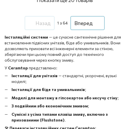
Назад
Вперед
1
з 64
Інсталяційні системи
— це сучасне сантехнічне рішення для
встановлення підвісних унітазів, біде або умивальників. Вони
дозволяють приховати всі інженерні елементи за стіною,
зберігаючи при цьому повний доступ до технічного
обслуговування через кнопку змиву.
У
Ceramtop
представлено:
Інсталяції для унітазів
— стандартні, укорочені, вузькі
моделі;
Інсталяції для біде та умивальників
;
Моделі для монтажу в гіпсокартон або несучу стіну
;
З подвійним або економічним змивом
;
Сумісні з усіма типами клавіш змиву, включно з
прихованими (Flushstone)
.
🛠️
Переваги інсталяційних систем Ceramtop: