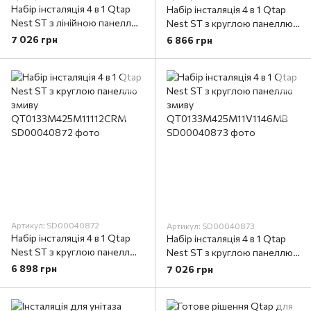
Набір інсталяція 4 в 1 Qtap
Набір інсталяція 4 в 1 Qtap
Nest ST з лінійною панеллю
Nest ST з круглою панеллю
змиву
змиву
7 026 грн
6 866 грн
QT0133M425M08V1091MB
QT0133M425M11111SAT
Артикул: SD00040872
Артикул: SD00040873
Набір інсталяція 4 в 1 Qtap
Набір інсталяція 4 в 1 Qtap
Nest ST з круглою панеллю
Nest ST з круглою панеллю
змиву
змиву
6 898 грн
7 026 грн
QT0133M425M11112CRM
QT0133M425M11V1146MB