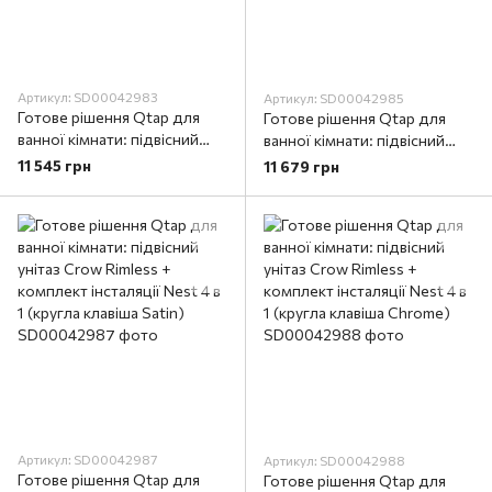
Артикул: SD00042983
Артикул: SD00042985
Готове рішення Qtap для
Готове рішення Qtap для
ванної кімнати: підвісний
ванної кімнати: підвісний
унітаз Crow Rimless +
унітаз Crow Rimless +
11 545 грн
11 679 грн
комплект інсталяції Nest 4 в
комплект інсталяції Nest 4 в
1 (квадратна клавіша
1 (лінійна клавіша Black mat)
Chrome)
Артикул: SD00042987
Артикул: SD00042988
Готове рішення Qtap для
Готове рішення Qtap для