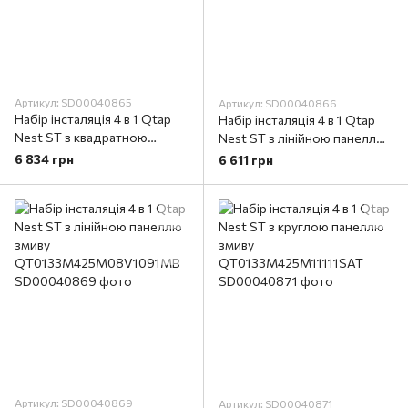
Артикул: SD00040865
Артикул: SD00040866
Набір інсталяція 4 в 1 Qtap
Набір інсталяція 4 в 1 Qtap
Nest ST з квадратною
Nest ST з лінійною панеллю
панеллю змиву
змиву
6 834 грн
6 611 грн
QT0133M425M06028CRM
QT0133M425M08382SAT
Артикул: SD00040869
Артикул: SD00040871