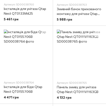
Артикул: SD00038760
Артикул: SD00038763
Інсталяція для унітаза Qtap
Змивний бачок прихованого
Nest QT0133M425
монтажу для унітаза Qtap
Nest QT0134M429
5 461 грн
5 988 грн
Артикул: SD00038764
Артикул: SD00038765
Інсталяція для біде Qtap
Панель змиву для унітаза
Nest QT0155706B
Qtap Nest QT0111V1163GB
4 471 грн
4 132 грн