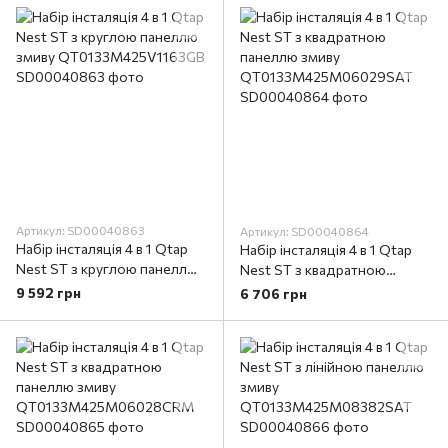
Артикул: SD00040863
Артикул: SD00040864
Набір інсталяція 4 в 1 Qtap
Набір інсталяція 4 в 1 Qtap
Nest ST з круглою панеллю
Nest ST з квадратною
змиву QT0133M425V1163GB
панеллю змиву
9 592 грн
6 706 грн
QT0133M425M06029SAT