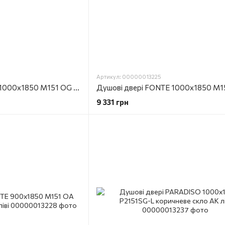
Артикул: 00000013225
Душові двері FONTE 1000х1850 M151 ОG коричневе скло AK ліві
9 331 грн