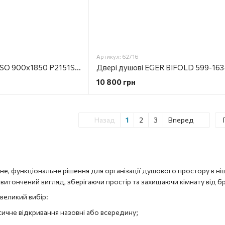
Артикул: 62716
Душові двері PARADISO 900х1850 P2151SG-R коричневе скло AK праві
10 800 грн
Назад
1
2
3
Вперед
не, функціональне рішення для організації душового простору в ні
а витончений вигляд, зберігаючи простір та захищаючи кімнату від б
великий вибір:
ичне відкривання назовні або всередину;