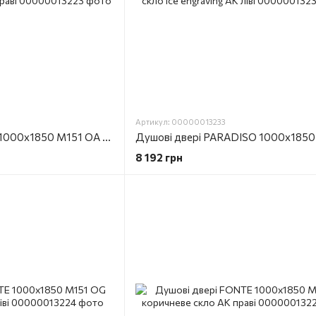
Артикул: 00000013233
Душові двері FONTE 1000х1850 M151 OА скло ice engraving AK праві
8 192 грн