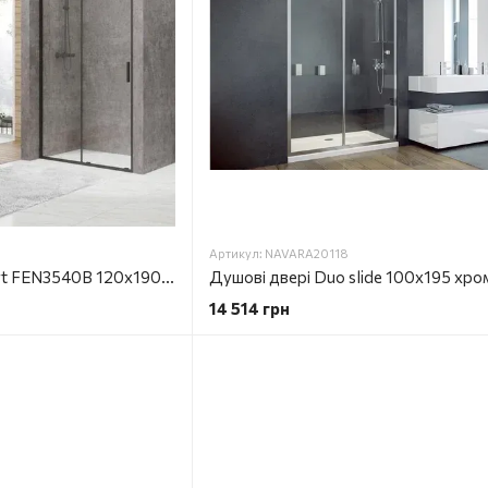
Артикул: NAVARA20118
Душові двері Devit Art FEN3540B 120х190 см розсувні
14 514 грн