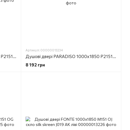
Артикул: 00000013234
Душові двері PARADISO 1000х1850 P2151S L скло ice engraving AK ліві
Душові двері PARADISO 1000х1850 P2151S R скло ice engraving AK праві
8 192 грн