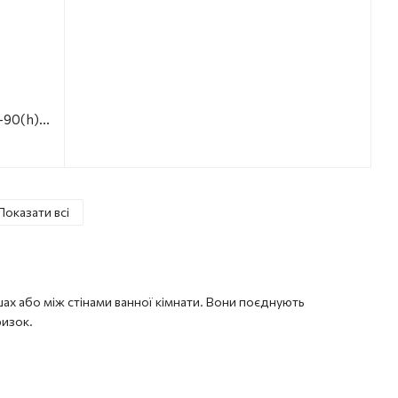
Двері душові EGER BIFOLD 599-163-90(h), 90 см
Показати всі
шах або між стінами ванної кімнати. Вони поєднують
ризок.