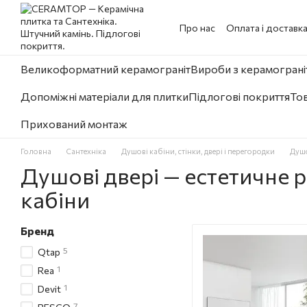
Перейти до основного контенту
Про нас
Оплата і доставк
Великоформатний керамограніт
Вироби з керамограніт
Допоміжні матеріали для плитки
Підлогові покриття
Тов
Прихований монтаж
Головна
Сантехніка
Душові кабіни, стінки, двері і перегородки
Душо
Душові двері — естетичне р
кабіни
Бренд
5
Qtap
1
Rea
1
Devit
7