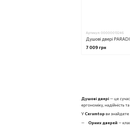
Артикул: 00000013246
7 009 грн
Душові двері
— це сучас
ергономіку, надійність т
У
Ceramtop
ви знайдете 
Орних дверей
— клас