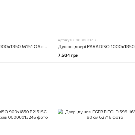
Артикул: 00000013237
Душові двері FONTE 900х1850 M151 OA скло ice engraving AК ліві
7 504 грн