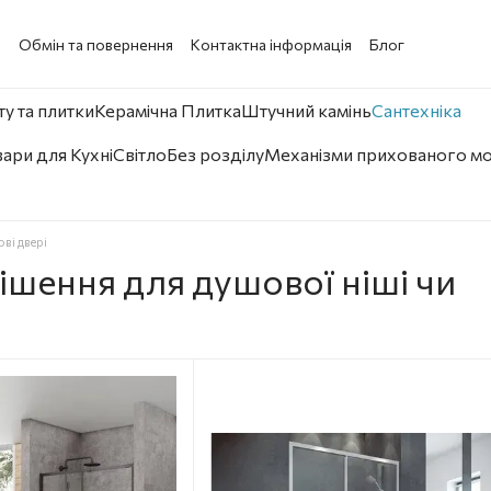
а
Обмін та повернення
Контактна інформація
Блог
у та плитки
Керамічна Плитка
Штучний камінь
Сантехніка
ари для Кухні
Світло
Без розділу
Механізми прихованого м
ві двері
ішення для душової ніші чи