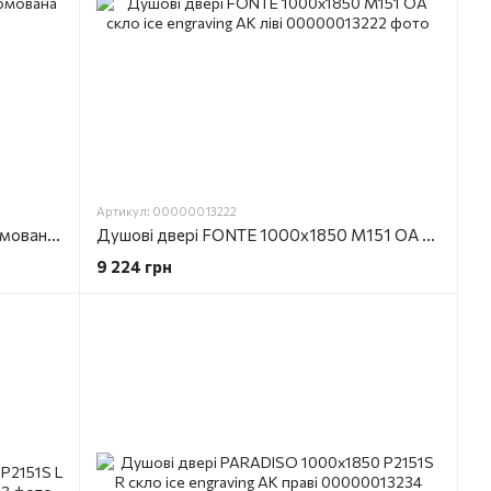
Артикул: 00000013222
Панель бокова Duo slide 90x195 хромована блискуча
Душові двері FONTE 1000х1850 M151 OА скло ice engraving AK ліві
9 224 грн