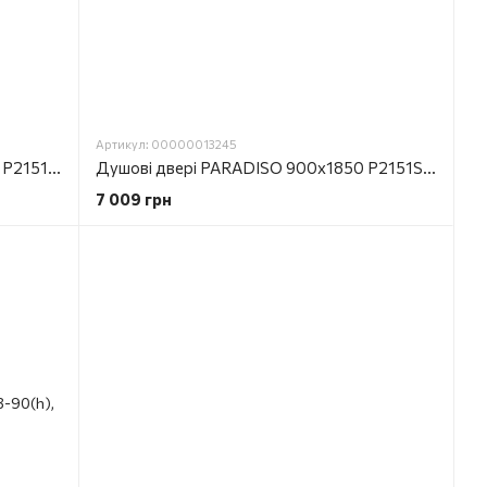
Артикул: 00000013245
Душові двері PARADISO 1000х1850 P2151SG-L коричневе скло AK ліві
Душові двері PARADISO 900х1850 P2151SG-L коричневе скло AK ліві
7 009 грн