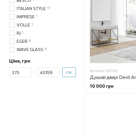
BESCO
11
ITALIAN STYLE
1
IMPRESE
1
VOLLE
1
RJ
8
EGER
4
WAVE GLASS
Ціна, грн
Від Ціна, грн
До Ціна, грн
Артикул: 462782
ОК
10 000 грн