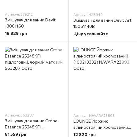
Артикул: 379212
Артикул: 428949
Змішувач для ванни Devit
Змішувач для ванни Devit Art
13061160
15061140B
18 829 грн
Ціну уточнюйте
Артикул: 563287
Артикул: NAVARA23893
Змішувач для ванни Grohe
LOUNGE Йоржик
Essence 25248KF1
вільностоячий хромований
підлоговий, чорний матовий
(100213332)
81 559 грн
12 820 грн