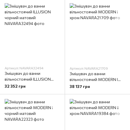
Артикул: NAVARA32494
Артикул: NAVARA21709
Змішувач до ванни
Змішувач до ванни
вільностоячий ILLUSION
вільностоячий MODERN І
чорний матовий
хром
32 352 грн
38 137 грн