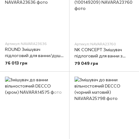
Артикул: NAVARA23636
Артикул: NAVARA23760
ROUND Змішувач
NK CONCEPT Змішувач
підлоговий для ванни/душу
підлоговий для ванни з
зі шлангом 150 см та ручним
шлангом 150см + ручний
76 013 грн
79 049 грн
душем, чорний (100209456)
душ + картридж d40мм
(100149209)