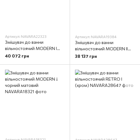
Артикул: NAVARA22323
Артикул: NAVARA19384
Змішувач до ванни
Змішувач до ванни
вільностоячий MODERN І
вільностоячий MODERN ІІ
чорний матовий
хром
40 072 грн
38 137 грн
Артикул: NAVARA18321
Артикул: NAVARA28647