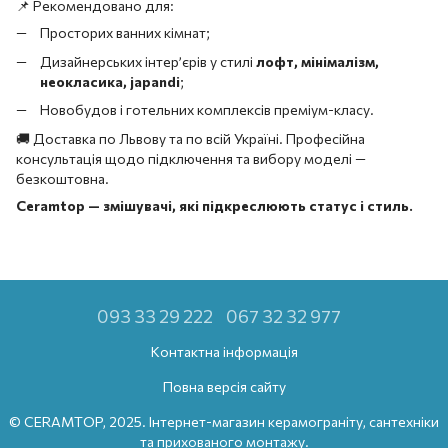
📌 Рекомендовано для:
Просторих ванних кімнат;
Дизайнерських інтер’єрів у стилі
лофт, мінімалізм,
неокласика, japandi
;
Новобудов і готельних комплексів преміум-класу.
🚚 Доставка по Львову та по всій Україні. Професійна
консультація щодо підключення та вибору моделі —
безкоштовна.
Ceramtop — змішувачі, які підкреслюють статус і стиль.
093 33 29 222
067 32 32 977
Контактна інформація
Повна версія сайту
© CERAMTOP, 2025. Інтернет-магазин керамограніту, сантехніки
та прихованого монтажу.