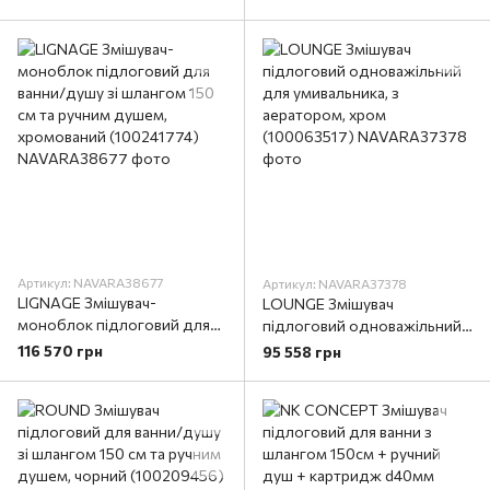
Артикул: NAVARA38677
Артикул: NAVARA37378
LIGNAGE Змішувач-
LOUNGE Змішувач
моноблок підлоговий для
підлоговий одноважільний
ванни/душу зі шлангом 150
для умивальника, з
116 570 грн
95 558 грн
см та ручним душем,
аератором, хром
хромований (100241774)
(100063517)