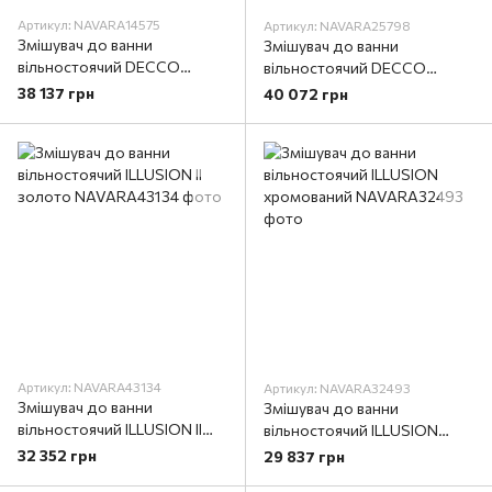
Артикул: NAVARA14575
Артикул: NAVARA25798
Змішувач до ванни
Змішувач до ванни
вільностоячий DECCO
вільностоячий DECCO
(хром)
(чорний матовий)
38 137 грн
40 072 грн
Артикул: NAVARA43134
Артикул: NAVARA32493
Змішувач до ванни
Змішувач до ванни
вільностоячий ILLUSION II
вільностоячий ILLUSION
золото
хромований
32 352 грн
29 837 грн