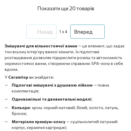
Показати ще 20 товарів
Назад
Вперед
1
з 4
Змішувачі для вільностоячої ванни
— це елемент, що задає
тон всьому інтер’єру ванної кімнати. Їх підлогове
розташування дозволяє підкреслити розкіш та автономність
окремостоячої ванни, створюючи справжню SPA-зону в себе
вдома.
У
Ceramtop
ви знайдете:
Підлогові змішувачі з душовою лійкою
— повна
комплектація;
Одноважільні та двовентильні моделі
;
Кольори
: хром, чорний матовий, білий, золото, латунь,
бронза;
Матеріали преміум-класу
— суцільнолитий латунний
корпус, керамічні картриджі;