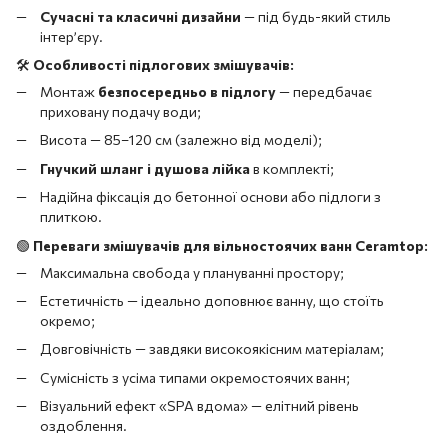
Сучасні та класичні дизайни
— під будь-який стиль
інтер’єру.
🛠️
Особливості підлогових змішувачів:
Монтаж
безпосередньо в підлогу
— передбачає
приховану подачу води;
Висота — 85–120 см (залежно від моделі);
Гнучкий шланг і душова лійка
в комплекті;
Надійна фіксація до бетонної основи або підлоги з
плиткою.
🟢
Переваги змішувачів для вільностоячих ванн Ceramtop:
Максимальна свобода у плануванні простору;
Естетичність — ідеально доповнює ванну, що стоїть
окремо;
Довговічність — завдяки високоякісним матеріалам;
Сумісність з усіма типами окремостоячих ванн;
Візуальний ефект «SPA вдома» — елітний рівень
оздоблення.