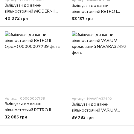
Змішувач до ванни
Змішувач до ванни
вільностоячий MODERN ІІ
вільностоячий RETRO I
чорний матовий
(хром)
40 072 грн
38 137 грн
Артикул: 00000007789
Артикул: NAVARA32492
Змішувач до ванни
Змішувач до ванни
вільностоячий RETRO II
вільностоячий VARIUM
(хром)
хромований
32 085 грн
39 783 грн