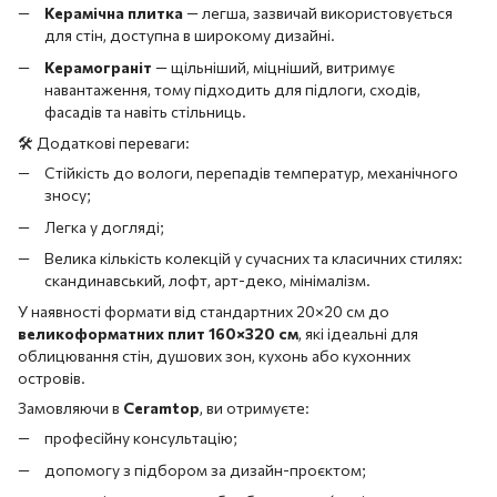
Керамічна плитка
— легша, зазвичай використовується
для стін, доступна в широкому дизайні.
Керамограніт
— щільніший, міцніший, витримує
навантаження, тому підходить для підлоги, сходів,
фасадів та навіть стільниць.
🛠️ Додаткові переваги:
Стійкість до вологи, перепадів температур, механічного
зносу;
Легка у догляді;
Велика кількість колекцій у сучасних та класичних стилях:
скандинавський, лофт, арт-деко, мінімалізм.
У наявності формати від стандартних 20×20 см до
великоформатних плит 160×320 см
, які ідеальні для
облицювання стін, душових зон, кухонь або кухонних
островів.
Замовляючи в
Ceramtop
, ви отримуєте:
професійну консультацію;
допомогу з підбором за дизайн-проєктом;