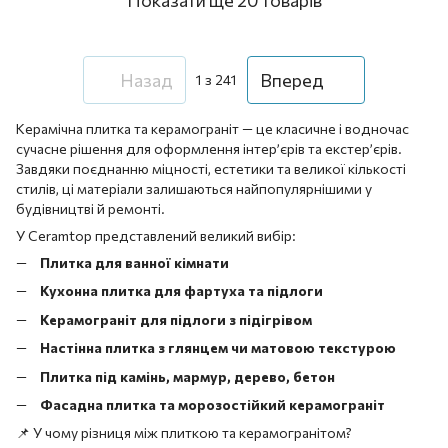
Назад
Вперед
1
з 241
Керамічна плитка та керамограніт — це класичне і водночас
сучасне рішення для оформлення інтер’єрів та екстер’єрів.
Завдяки поєднанню міцності, естетики та великої кількості
стилів, ці матеріали залишаються найпопулярнішими у
будівництві й ремонті.
У Ceramtop представлений великий вибір:
Плитка для ванної кімнати
Кухонна плитка для фартуха та підлоги
Керамограніт для підлоги з підігрівом
Настінна плитка з глянцем чи матовою текстурою
Плитка під камінь, мармур, дерево, бетон
Фасадна плитка та морозостійкий керамограніт
📌 У чому різниця між плиткою та керамогранітом?