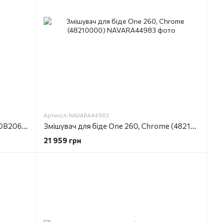
Артикул: NAVARA44983
Змішувач для биде Qtap Robin QTROB2060102K Black Chrome
Змішувач для біде One 260, Chrome (48210000)
21 959 грн