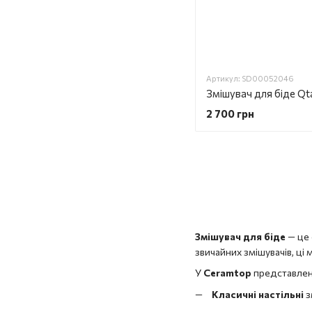
Артикул: SD00052046
2 700 грн
Змішувач для біде
— це 
звичайних змішувачів, ці
У
Ceramtop
представлені
Класичні настільні
з