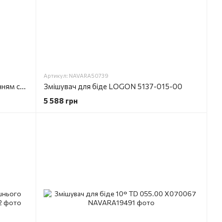
Артикул: NAVARA50739
Змішувач для біде Класік з відкриванням стоку CL 055.00 X070082
Змішувач для біде LOGON 5137-015-00
5 588 грн