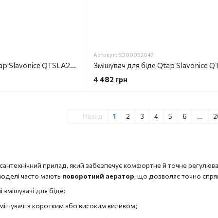
Артикул: SD00052047
Змішувач для біде Qtap Slavonice QTSLA255BLM45922 Black Matt
4 482 грн
Назад
1
2
3
4
5
6
...
2
сантехнічний прилад, який забезпечує комфортне й точне регулюван
 моделі часто мають
поворотний аератор
, що дозволяє точно спря
 змішувачі для біде:
мішувачі з коротким або високим виливом;