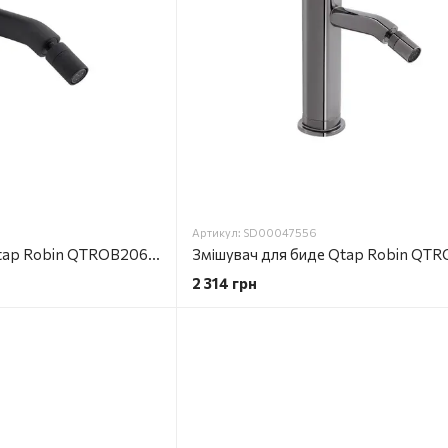
Артикул: SD00047556
Змішувач для биде Qtap Robin QTROB2060102B Black Matt
2 314 грн