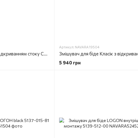
Артикул: NAVARA19504
Змішувач для біде з відкриванням стоку CR 055.00 X070055
5 940 грн