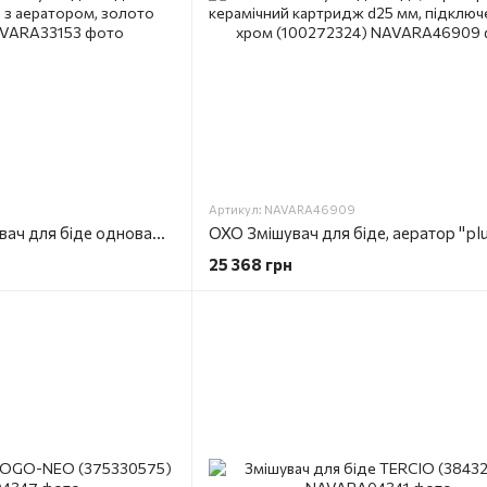
Артикул: NAVARA46909
LIGNAGE LUXE Змішувач для біде одноважільний 3/8" з аератором, золото (100241761)
25 368 грн