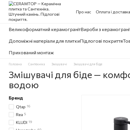
Перейти до основного контенту
Про нас
Оплата і доставк
Великоформатний керамограніт
Вироби з керамограніт
Допоміжні матеріали для плитки
Підлогові покриття
Тов
Прихований монтаж
Головна
Сантехніка
Змішувачі
Змішувачі для біде
Змішувачі для біде — комфо
водою
Бренд
16
Qtap
5
Rea
19
KLUDI
40