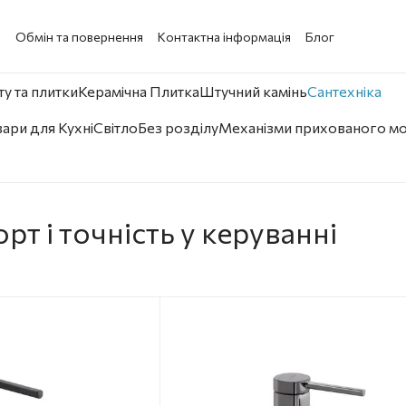
а
Обмін та повернення
Контактна інформація
Блог
у та плитки
Керамічна Плитка
Штучний камінь
Сантехніка
ари для Кухні
Світло
Без розділу
Механізми прихованого м
рт і точність у керуванні