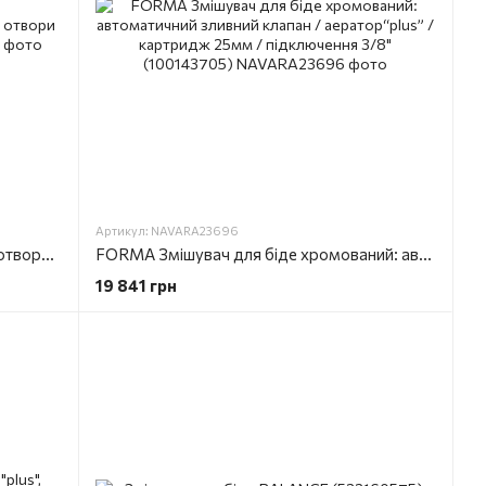
Артикул: NAVARA23696
EVERGREEN Змішувач для біде на 3 отвори хромований (EG202)
FORMA Змішувач для біде хромований: автоматичний зливний клапан / аератор“plus” / картридж 25мм / підключення 3/8" (100143705)
19 841 грн