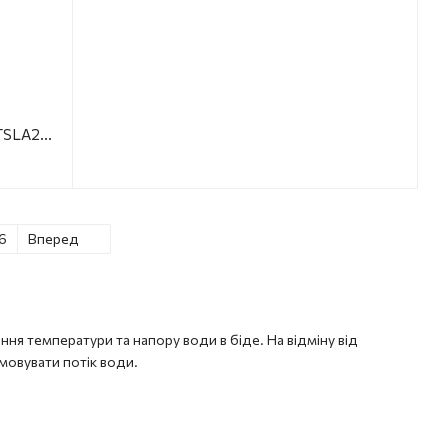
Змішувач для біде Qtap Slavonice QTSLA255GMB45923 Gunmetal Black PVD
6
Вперед
ня температури та напору води в біде. На відміну від
мовувати потік води.