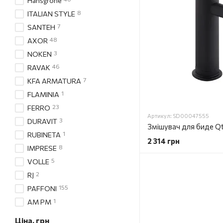
Hansgrohe
8
ITALIAN STYLE
7
SANTEH
48
AXOR
3
NOKEN
46
RAVAK
7
KFA ARMATURA
1
FLAMINIA
23
FERRO
Артикул: SD00047555
3
DURAVIT
1
RUBINETA
2 314 грн
8
IMPRESE
5
VOLLE
2
RJ
155
PAFFONI
1
AM PM
Ціна, грн