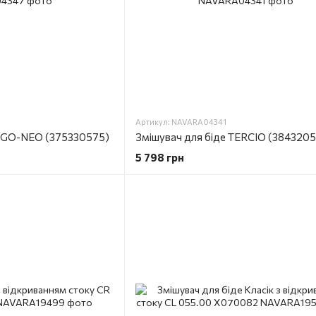
Артикул: NAVARA04341
LOGO-NEO (375330575)
Змішувач для біде TERCIO (384320
5 798 грн