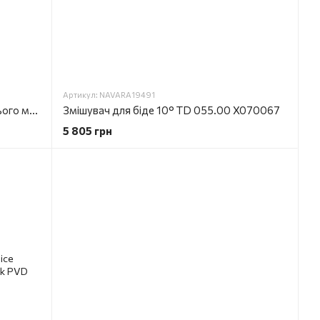
Артикул: NAVARA19491
Змішувач для біде LOGON внутрішнього монтажу 5139-512-00
Змішувач для біде 10° TD 055.00 X070067
5 805 грн