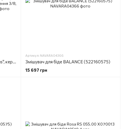
Артикул: NAVARA04366
OXO Змішувач для біде, аератор "plus", керамічний картридж d25 мм, підключення 3/8, хром (100272324)
Змішувач для біде BALANCE (522160575)
15 697 грн