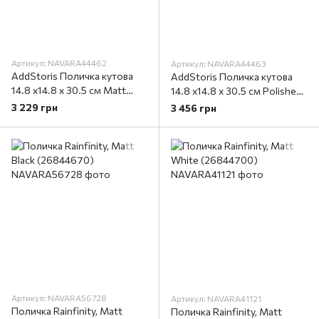
Артикул: NAVARA44462
Артикул: NAVARA44463
AddStoris Поличка кутова
AddStoris Поличка кутова
14.8 х14.8 x 30.5 см Matt
14.8 х14.8 x 30.5 см Polished
White (41741700)
Gold Optic (41741990)
3 229 грн
3 456 грн
Артикул: NAVARA56728
Артикул: NAVARA41121
Поличка Rainfinity, Matt
Поличка Rainfinity, Matt