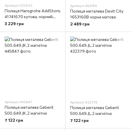
Артикул: 520633
Артикул: 454749
Полиця Hansgrohe AddStoris
Полиця металева Devit City
41741670 кутова, чорний
1653160B чорна матова
матовий
3 229 грн
2 489 грн
Артикул: 445847
Артикул: 432379
Полиця металева Geberit
Полиця металева Geberit
500.649.JK.2 магнітна
500.649.JL.2 магнітна
7 122 грн
7 122 грн