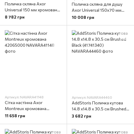
Поличка скляна Axor
Поличка скляна для душу
Universal 150 мм хромована
Axor Universal 150х70 мм
42840000
хром 42802000
8 782 грн
10 008 грн
Артикул: NAVARA41148
Артикул: NAVARA44460
Сітка настінна Axor
AddStoris Поличка кутова
Montreux хромована
14.8 х14.8 x 30.5 см Brushed
42065000
Black (41741340)
11 658 грн
3 682 грн