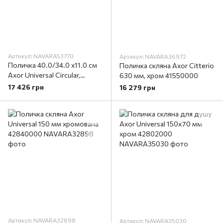
Артикул: NAVARA53770
Артикул: NAVARA36972
Поличка 40.0/34.0 х11.0 см
Поличка скляна Axor Citterio
Axor Universal Circular,
630 мм, хром 41550000
Polished Red Gold
17 426 грн
16 279 грн
(42844300)
Артикул: NAVARA32898
Артикул: NAVARA35030