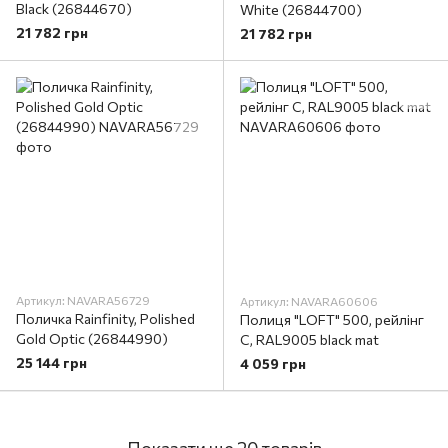
Black (26844670)
White (26844700)
21 782 грн
21 782 грн
Артикул: NAVARA56729
Артикул: NAVARA60606
Поличка Rainfinity, Polished
Полиця "LOFT" 500, рейлінг
Gold Optic (26844990)
С, RAL9005 black mat
25 144 грн
4 059 грн
Показати ще 20 товарів