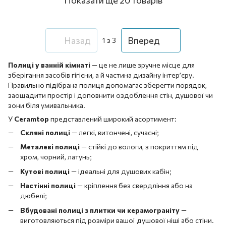
Назад
Вперед
1
з 3
Полиці у ванній кімнаті
— це не лише зручне місце для
зберігання засобів гігієни, а й частина дизайну інтер’єру.
Правильно підібрана полиця допомагає зберегти порядок,
заощадити простір і доповнити оздоблення стін, душової чи
зони біля умивальника.
У
Ceramtop
представлений широкий асортимент:
Скляні полиці
— легкі, витончені, сучасні;
Металеві полиці
— стійкі до вологи, з покриттям під
хром, чорний, латунь;
Кутові полиці
— ідеальні для душових кабін;
Настінні полиці
— кріплення без свердління або на
дюбелі;
Вбудовані полиці з плитки чи керамограніту
—
виготовляються під розміри вашої душової ніші або стіни.