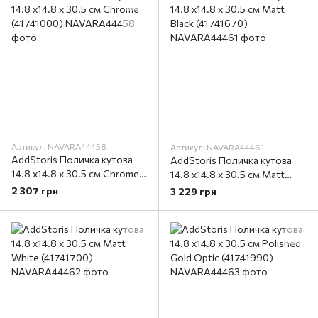
Артикул: NAVARA44458
Артикул: NAVARA44461
AddStoris Поличка кутова
AddStoris Поличка кутова
14.8 х14.8 x 30.5 см Chrome
14.8 х14.8 x 30.5 см Matt
(41741000)
Black (41741670)
2 307 грн
3 229 грн