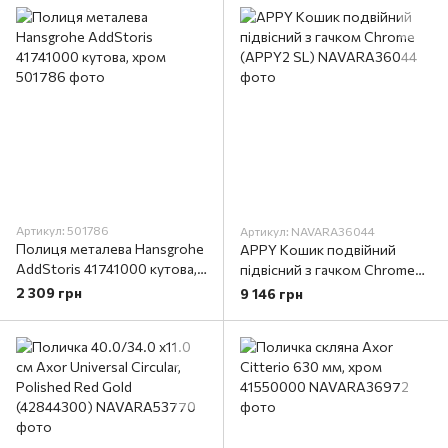
Артикул: 501786
Артикул: NAVARA36044
Полиця металева Hansgrohe
APPY Кошик подвійний
AddStoris 41741000 кутова,
підвісний з гачком Chrome
хром
(APPY2 SL)
2 309 грн
9 146 грн