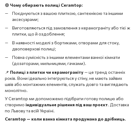
🟢
Чому обирають полиці Ceramtop:
Поєднуються з вашою плиткою, сантехнікою та іншими
аксесуарами;
Виготовляються під замовлення з керамограніту або тієї ж
плитки, що й оздоблення;
В наявності моделі з бортиками, отворами для стоку,
двоповерхові полиці;
Повна сумісність з іншими елементами ванної кімнати
(дозаторами, мильницями, гачками).
📌
Полиці з плитки чи керамограніту
— це тренд останніх
років. Вони ідеально інтегруються у стіну, не мають зайвих
швів або монтажних елементів, служать довго та виглядають
монолітно.
У Ceramtop ми допоможемо підібрати готову полицю або
створимо
індивідуальне рішення під ваш проєкт
. Доставка
по Львову та всій Україні.
Ceramtop — коли ванна кімната продумана до дрібниць.