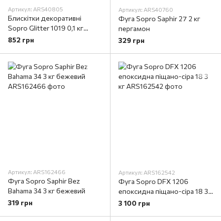
Артикул: ARS40805
Артикул: ARS40760
Блискітки декоративні
Фуга Sopro Saphir 27 2 кг
Sopro Glitter 1019 0,1 кг
пергамон
золотий
852 грн
329 грн
Артикул: ARS162466
Артикул: ARS162542
Фуга Sopro Saphir Bez
Фуга Sopro DFX 1206
Bahama 34 3 кг бежевий
епоксидна піщано-сіра 18 3
кг
319 грн
3 100 грн