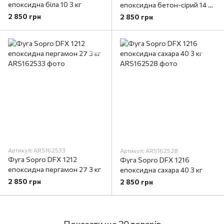
епоксидна біла 10 3 кг
епоксидна бетон-сірий 14 3
кг
2 850 грн
2 850 грн
Артикул: ARS162533
Артикул: ARS162528
Фуга Sopro DFX 1212
Фуга Sopro DFX 1216
епоксидна пергамон 27 3 кг
епоксидна сахара 40 3 кг
2 850 грн
2 850 грн
Показати ще 20 товарів