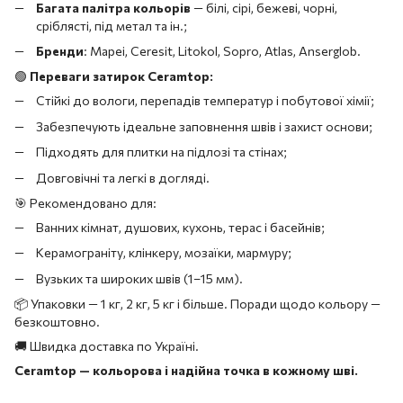
Багата палітра кольорів
— білі, сірі, бежеві, чорні,
сріблясті, під метал та ін.;
Бренди
: Mapei, Ceresit, Litokol, Sopro, Atlas, Anserglob.
🟢
Переваги затирок Ceramtop:
Стійкі до вологи, перепадів температур і побутової хімії;
Забезпечують ідеальне заповнення швів і захист основи;
Підходять для плитки на підлозі та стінах;
Довговічні та легкі в догляді.
🎯 Рекомендовано для:
Ванних кімнат, душових, кухонь, терас і басейнів;
Керамограніту, клінкеру, мозаїки, мармуру;
Вузьких та широких швів (1–15 мм).
📦 Упаковки — 1 кг, 2 кг, 5 кг і більше. Поради щодо кольору —
безкоштовно.
🚚 Швидка доставка по Україні.
Ceramtop — кольорова і надійна точка в кожному шві.