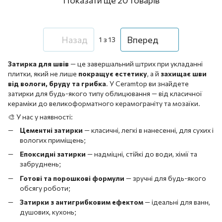
Назад
Вперед
1
з 13
Затирка для швів
— це завершальний штрих при укладанні
плитки, який не лише
покращує естетику
, а й
захищає шви
від вологи, бруду та грибка
. У Ceramtop ви знайдете
затирки для будь-якого типу облицювання — від класичної
кераміки до великоформатного керамограніту та мозаїки.
🎨 У нас у наявності:
Цементні затирки
— класичні, легкі в нанесенні, для сухих і
вологих приміщень;
Епоксидні затирки
— надміцні, стійкі до води, хімії та
забруднень;
Готові та порошкові формули
— зручні для будь-якого
обсягу роботи;
Затирки з антигрибковим ефектом
— ідеальні для ванн,
душових, кухонь;