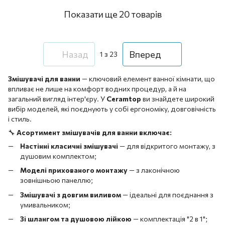
Показати ще 20 товарів
Назад
Вперед
1
з 23
Змішувачі для ванни
— ключовий елемент ванної кімнати, що
впливає не лише на комфорт водних процедур, а й на
загальний вигляд інтер'єру. У
Ceramtop
ви знайдете широкий
вибір моделей, які поєднують у собі ергономіку, довговічність
і стиль.
🔧
Асортимент змішувачів для ванни включає:
Настінні класичні змішувачі
— для відкритого монтажу, з
душовим комплектом;
Моделі прихованого монтажу
— з лаконічною
зовнішньою панеллю;
Змішувачі з довгим виливом
— ідеальні для поєднання з
умивальником;
Зі шлангом та душовою лійкою
— комплектація "2 в 1";