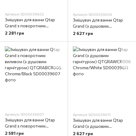
Артикул: SD00039602
Артикул: SD00039606
Змішувач для ванни Qtap
Змішувач для ванни Qtap
Grand з поворотним
Grand (з душовим
виливом (з душовим
гарнітуром) QTGRABCR006
2 281 грн
2 627 грн
гарнітуром) QTGRACRM005
Chrome/Black
Chrome
Артикул: SD00039607
Артикул: SD00039611
Змішувач для ванни Qtap
Змішувач для ванни Qtap
Grand з поворотним
Grand (з душовим
виливом (з душовим
гарнітуром) QTGRAWCR006
2 581 грн
2 627 грн