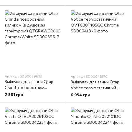
гарнітуром) QTGRABCR005
Chrome/White
Chrome/Black
Артикул: SD00039612
Артикул: SD00041870
Змішувач для ванни Qtap
Змішувач для ванни Qtap
Grand з поворотним
Votice термостатичний
виливом (з душовим
QVTC30T105GC Chrome
2 581 грн
6 954 грн
гарнітуром) QTGRAWCR005
Chrome/White