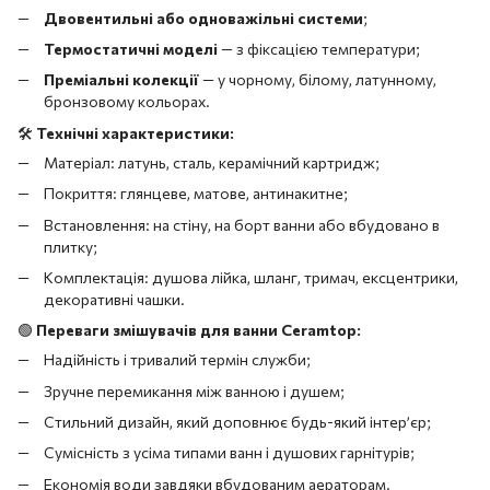
Двовентильні або одноважільні системи
;
Термостатичні моделі
— з фіксацією температури;
Преміальні колекції
— у чорному, білому, латунному,
бронзовому кольорах.
🛠️
Технічні характеристики:
Матеріал: латунь, сталь, керамічний картридж;
Покриття: глянцеве, матове, антинакитне;
Встановлення: на стіну, на борт ванни або вбудовано в
плитку;
Комплектація: душова лійка, шланг, тримач, ексцентрики,
декоративні чашки.
🟢
Переваги змішувачів для ванни Ceramtop:
Надійність і тривалий термін служби;
Зручне перемикання між ванною і душем;
Стильний дизайн, який доповнює будь-який інтер’єр;
Сумісність з усіма типами ванн і душових гарнітурів;
Економія води завдяки вбудованим аераторам.