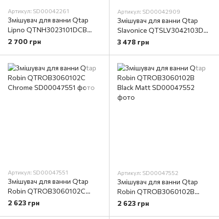
Артикул: SD00042261
Артикул: SD00042909
Змішувач для ванни Qtap
Змішувач для ванни Qtap
Lipno QTNH3023101DCB
Slavonice QTSLV3042103DC
Black Matt
Chrome
2 700 грн
3 478 грн
Артикул: SD00047551
Артикул: SD00047552
Змішувач для ванни Qtap
Змішувач для ванни Qtap
Robin QTROB3060102C
Robin QTROB3060102B
Chrome
Black Matt
2 623 грн
2 623 грн