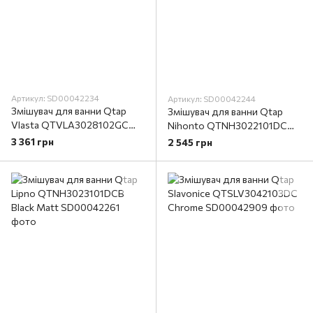
Артикул: SD00042234
Артикул: SD00042244
Змішувач для ванни Qtap
Змішувач для ванни Qtap
Vlasta QTVLA3028102GC
Nihonto QTNH3022101DC
Chrome
Chrome
3 361 грн
2 545 грн