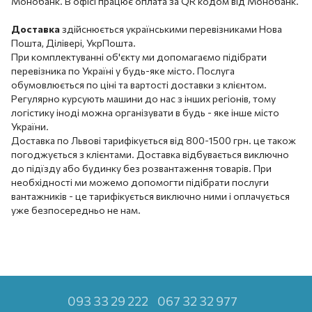
Монобанк. В офісі працює оплата за QR кодом від Монобанк.
Доставка
здійснюється українськими перевізниками Нова
Пошта, Ділівері, УкрПошта.
При комплектуванні об'єкту ми допомагаємо підібрати
перевізника по Україні у будь-яке місто. Послуга
обумовлюється по ціні та вартості доставки з клієнтом.
Регулярно курсують машини до нас з інших регіонів, тому
логістику іноді можна організувати в будь - яке інше місто
України.
Доставка по Львові тарифікується від 800-1500 грн. це також
погоджується з клієнтами. Доставка відбувається виключно
до підїзду або будинку без розвантаження товарів. При
необхідності ми можемо допомогти підібрати послуги
вантажників - це тарифікується виключно ними і оплачується
уже безпосередньо не нам.
093 33 29 222
067 32 32 977