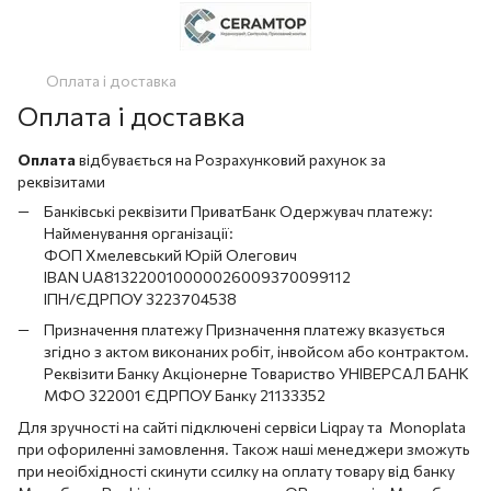
Оплата і доставка
Оплата і доставка
Оплата
відбувається на Розрахунковий рахунок за
реквізитами
Банківські реквізити ПриватБанк Одержувач платежу:
Найменування організації:
ФОП Хмелевський Юрій Олегович
IBAN UA813220010000026009370099112
ІПН/ЄДРПОУ 3223704538
Призначення платежу Призначення платежу вказується
згідно з актом виконаних робіт, інвойсом або контрактом.
Реквізити Банку Акціонерне Товариство УНІВЕРСАЛ БАНК
МФО 322001 ЄДРПОУ Банку 21133352
Для зручності на сайті підключені сервіси Liqpay та Monoplata
при офориленні замовлення. Також наші менеджери зможуть
при неоібхідності скинути ссилку на оплату товару від банку