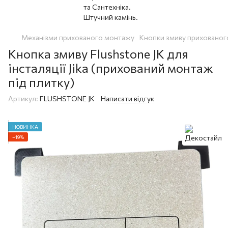
Механізми прихованого монтажу
Кнопки змиву прихованого
Кнопка змиву Flushstone JK для
інсталяції Jika (прихований монтаж
під плитку)
Артикул:
FLUSHSTONE JK
Написати відгук
НОВИНКА
−19%