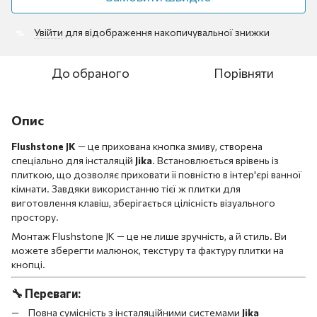
Увійти
для відображення накопичувальної знижки
%
До обраного
Порівняти
Опис
Flushstone JK
— це прихована кнопка змиву, створена
спеціально для інсталяцій
Jika
. Встановлюється врівень із
плиткою, що дозволяє приховати її повністю в інтер'єрі ванної
кімнати. Завдяки використанню тієї ж плитки для
виготовлення клавіш, зберігається цілісність візуального
простору.
Монтаж Flushstone JK — це не лише зручність, а й стиль. Ви
можете зберегти малюнок, текстуру та фактуру плитки на
кнопці.
🔧
Переваги:
Повна сумісність з інсталяційними системами
Jika