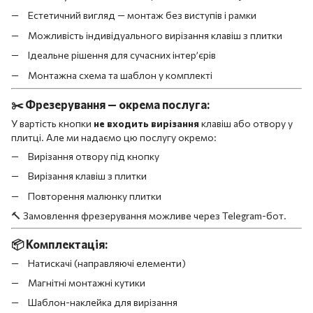
Естетичний вигляд — монтаж без виступів і рамки
Можливість індивідуального вирізання клавіш з плитки
Ідеальне рішення для сучасних інтер’єрів
Монтажна схема та шаблон у комплекті
✂️
Фрезерування — окрема послуга:
У вартість кнопки
не входить вирізання
клавіш або отвору у
плитці. Але ми надаємо цю послугу окремо:
Вирізання отвору під кнопку
Вирізання клавіш з плитки
Повторення малюнку плитки
🔨 Замовлення фрезерування можливе через Telegram-бот.
📦
Комплектація:
Натискачі (направляючі елементи)
Магнітні монтажні кутики
Шаблон-наклейка для вирізання