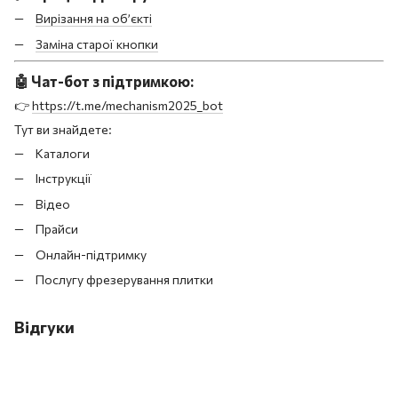
Вирізання на об’єкті
Заміна старої кнопки
🤖
Чат-бот з підтримкою:
👉
https://t.me/mechanism2025_bot
Тут ви знайдете:
Каталоги
Інструкції
Відео
Прайси
Онлайн-підтримку
Послугу фрезерування плитки
Відгуки