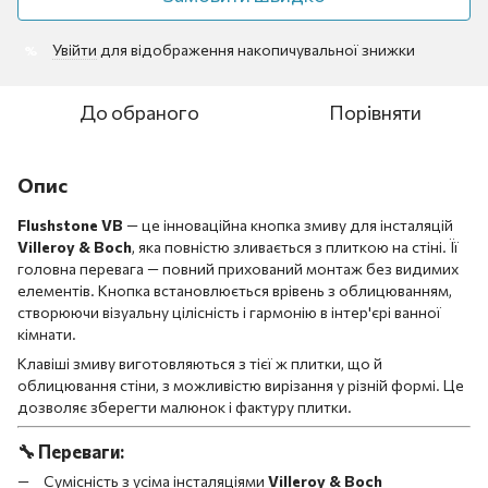
Увійти
для відображення накопичувальної знижки
%
До обраного
Порівняти
Опис
Flushstone VB
— це інноваційна кнопка змиву для інсталяцій
Villeroy & Boch
, яка повністю зливається з плиткою на стіні. Її
головна перевага — повний прихований монтаж без видимих
елементів. Кнопка встановлюється врівень з облицюванням,
створюючи візуальну цілісність і гармонію в інтер'єрі ванної
кімнати.
Клавіші змиву виготовляються з тієї ж плитки, що й
облицювання стіни, з можливістю вирізання у різній формі. Це
дозволяє зберегти малюнок і фактуру плитки.
🔧
Переваги:
Сумісність з усіма інсталяціями
Villeroy & Boch