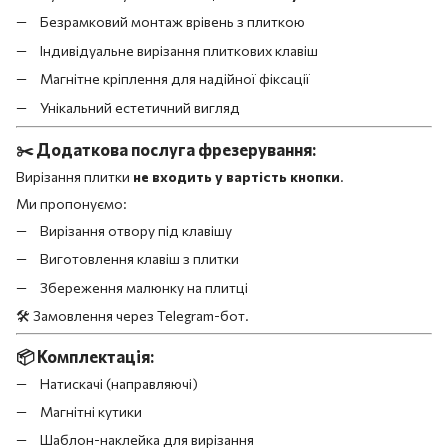
Безрамковий монтаж врівень з плиткою
Індивідуальне вирізання плиткових клавіш
Магнітне кріплення для надійної фіксації
Унікальний естетичний вигляд
✂️
Додаткова послуга фрезерування:
Вирізання плитки
не входить у вартість кнопки
.
Ми пропонуємо:
Вирізання отвору під клавішу
Виготовлення клавіш з плитки
Збереження малюнку на плитці
🛠️ Замовлення через Telegram-бот.
📦
Комплектація:
Натискачі (направляючі)
Магнітні кутики
Шаблон-наклейка для вирізання