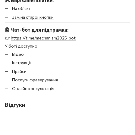
✂️
Вирізання плитки:
На об’єкті
Заміна старої кнопки
🤖
Чат-бот для підтримки:
👉
https://t.me/mechanism2025_bot
У боті доступно:
Відео
Інструкції
Прайси
Послуги фрезерування
Онлайн консультація
Відгуки