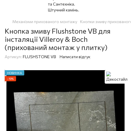
Механізми прихованого монтажу
Кнопки змиву прихованого
Кнопка змиву Flushstone VB для
інсталяції Villeroy & Boch
(прихований монтаж у плитку)
Артикул:
FLUSHSTONE VB
Написати відгук
НОВИНКА
−19%