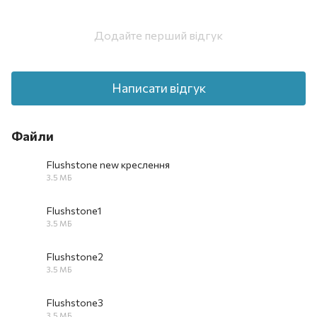
Додайте перший відгук
Написати відгук
Файли
Flushstone new креслення
3.5 МБ
PDF
Flushstone1
3.5 МБ
PDF
Flushstone2
3.5 МБ
PDF
Flushstone3
3.5 МБ