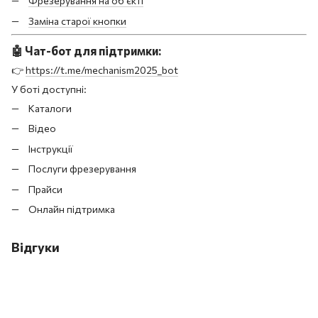
Фрезерування на об'єкті
Заміна старої кнопки
🤖
Чат-бот для підтримки:
👉
https://t.me/mechanism2025_bot
У боті доступні:
Каталоги
Відео
Інструкції
Послуги фрезерування
Прайси
Онлайн підтримка
Відгуки