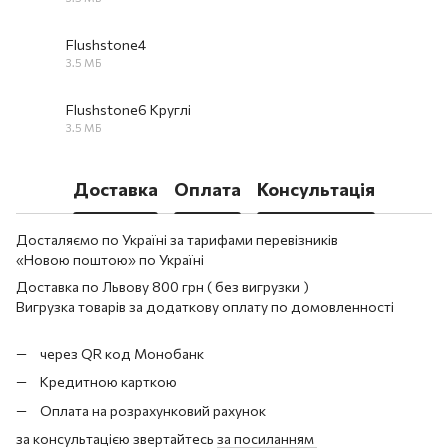
PDF
Flushstone4
3.5 МБ
PDF
Flushstone6 Круглі
3.5 МБ
PDF
Доставка
Оплата
Консультація
Досталяємо по Україні за тарифами перевізників
«Новою поштою» по Україні
Доставка по Львову 800 грн ( без вигрузки )
Вигрузка товарів за додаткову оплату по домовленності
через QR код Монобанк
Кредитною карткою
Оплата на розрахунковий рахунок
за консультацією звертайтесь
за посиланням