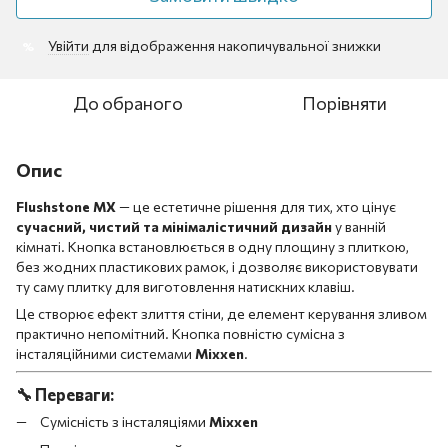
Увійти
для відображення накопичувальної знижки
%
До обраного
Порівняти
Опис
Flushstone MX
— це естетичне рішення для тих, хто цінує
сучасний, чистий та мінімалістичний дизайн
у ванній
кімнаті. Кнопка встановлюється в одну площину з плиткою,
без жодних пластикових рамок, і дозволяє використовувати
ту саму плитку для виготовлення натискних клавіш.
Це створює ефект злиття стіни, де елемент керування зливом
практично непомітний. Кнопка повністю сумісна з
інсталяційними системами
Mixxen
.
🔧
Переваги:
Сумісність з інсталяціями
Mixxen