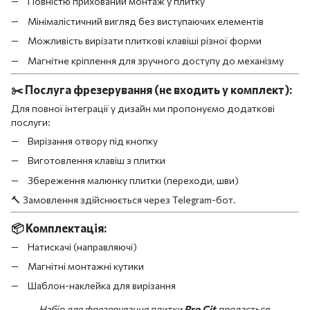
Повністю прихований монтаж у плитку
Мінімалістичний вигляд без виступаючих елементів
Можливість вирізати плиткові клавіші різної форми
Магнітне кріплення для зручного доступу до механізму
✂️
Послуга фрезерування (не входить у комплект):
Для повної інтеграції у дизайн ми пропонуємо додаткові
послуги:
Вирізання отвору під кнопку
Виготовлення клавіш з плитки
Збереження малюнку плитки (переходи, шви)
🔨 Замовлення здійснюється через Telegram-бот.
📦
Комплектація:
Натискачі (направляючі)
Магнітні монтажні кутики
Шаблон-наклейка для вирізання
Набір для фрезерування плитки
Pro Cit
продається